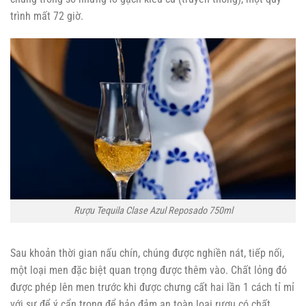
trình mất 72 giờ.
Rượu Tequila Clase Azul Reposado 750ml
Sau khoản thời gian nấu chín, chúng được nghiền nát, tiếp nối,
một loại men đặc biệt quan trọng được thêm vào. Chất lỏng đó
được phép lên men trước khi được chưng cất hai lần 1 cách tỉ mỉ
với sự để ý cẩn trọng để bảo đảm an toàn loại rượu có chất