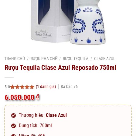
TRANG CHỦ
/
RƯỢU PHA CHẾ
/
RƯỢU TEQUILA
/
CLASE AZUL
Rượu Tequila Clase Azul Reposado 750ml
(
1
đánh giá)
Đã bán
76
5.0
5.0
1
trên 5
6.050.000
₫
dựa trên
đánh giá
Thương hiêu:
Clase Azul
Dung tích: 700ml