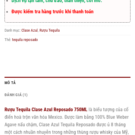
Dịch vụ tận tâm, chu đáo, thân thiện, cởi mở.
Được kiểm tra hàng trước khi thanh toán
Danh mục:
Clase Azul
,
Rượu Tequila
Thẻ:
tequila reposado
MÔ TẢ
ĐÁNH GIÁ (1)
Rượu Tequila Clase Azul Reposado 750ML
là biểu tượng của cổ
điển hoà trộn văn hóa Mexico. Được làm bằng 100% Blue Weber
Agave nấu chậm, Clase Azul Tequila Reposado được ủ 8 tháng
một cách nhuần nhuyễn trong những thùng rượu whisky của Mỹ,