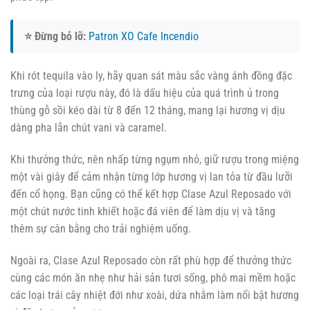
⭐ Đừng bỏ lỡ:
Patron XO Cafe Incendio
Khi rót tequila vào ly, hãy quan sát màu sắc vàng ánh đồng đặc
trưng của loại rượu này, đó là dấu hiệu của quá trình ủ trong
thùng gỗ sồi kéo dài từ 8 đến 12 tháng, mang lại hương vị dịu
dàng pha lẫn chút vani và caramel.
Khi thưởng thức, nên nhấp từng ngụm nhỏ, giữ rượu trong miệng
một vài giây để cảm nhận từng lớp hương vị lan tỏa từ đầu lưỡi
đến cổ họng. Bạn cũng có thể kết hợp Clase Azul Reposado với
một chút nước tinh khiết hoặc đá viên để làm dịu vị và tăng
thêm sự cân bằng cho trải nghiệm uống.
Ngoài ra, Clase Azul Reposado còn rất phù hợp để thưởng thức
cùng các món ăn nhẹ như hải sản tươi sống, phô mai mềm hoặc
các loại trái cây nhiệt đới như xoài, dứa nhằm làm nổi bật hương