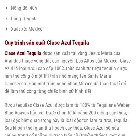
Nồng độ: 40%
Dòng: Tequila
Xuất xứ: Mexico
Quy trình sản xuất Clase Azul Tequila
Clase Azul Tequila
được sản xuất tại vùng Jesus Maria của
Arandas thuộc vùng đất cao nguyên Los Altos của Mexico. Clase
Azul là loại rượu cao cấp 100% thùa xanh từ rượu tequila được
làm thủ công ở một thị trấn nhỏ mang tên Santa Maria
Canchesdá. Hơn một trăm nghệ nhân Mexico đã thao tác tỉ mỉ
để làm thủ công từng chiếc bình sứ hình tiết.
Rượu tequilas Clase Azul được làm từ 100% từ Tequilana Weber
Blue Agaves hữu cơ. Được chọn từ khoảng 200 giống cây thùa,
loài đặc biệt quan trọng này là loài độc tôn làm ra rượu tequila.
Sau khoản thời gian thu hoạch cây thùa, Clase Azul sẽ nấu
chúng trong số những lò gạch kiểu cũ (truyền thống), một quy