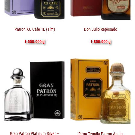
Patron XO Cafe 1L (Tím)
Don Julio Reposado
1.500.000
₫
1.850.000
₫
Gran Patron Platinum Silver –
Rượu Tequila Patron Anejo