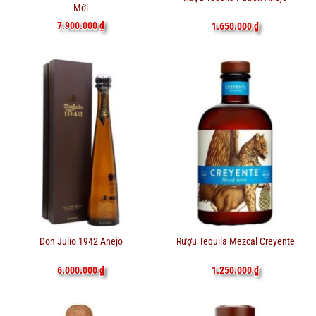
Mới
7.900.000
₫
1.650.000
₫
Don Julio 1942 Anejo
Rượu Tequila Mezcal Creyente
6.000.000
₫
1.250.000
₫