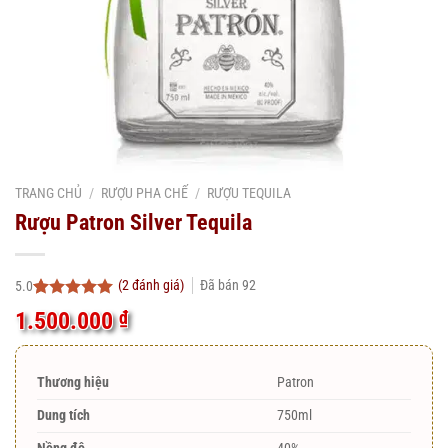
TRANG CHỦ
/
RƯỢU PHA CHẾ
/
RƯỢU TEQUILA
Rượu Patron Silver Tequila
(
2
đánh giá)
Đã bán
92
5.0
5.0
2
trên 5
1.500.000
₫
dựa trên
đánh giá
Thương hiệu
Patron
Dung tích
750ml