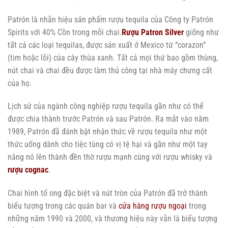
Patrón là nhãn hiệu sản phẩm rượu tequila của Công ty Patrón
Spirits với 40% Cồn trong mỗi chai.
Rượu Patron Silver
giống như
tất cả các loại tequilas, được sản xuất ở Mexico từ “corazon”
(tim hoặc lõi) của cây thùa xanh. Tất cả mọi thứ bao gồm thùng,
nút chai và chai đều được làm thủ công tại nhà máy chưng cất
của họ.
Lịch sử của ngành công nghiệp rượu tequila gần như có thể
được chia thành trước Patrón và sau Patrón. Ra mắt vào năm
1989, Patrón đã đánh bật nhận thức về rượu tequila như một
thức uống dành cho tiệc tùng có vị tệ hại và gần như một tay
nâng nó lên thành đền thờ rượu mạnh cùng với rượu whisky và
rượu cognac
.
Chai hình tổ ong đặc biệt và nút tròn của Patrón đã trở thành
biểu tượng trong các quán bar và
cửa hàng rượu ngoại
trong
những năm 1990 và 2000, và thương hiệu này vẫn là biểu tượng