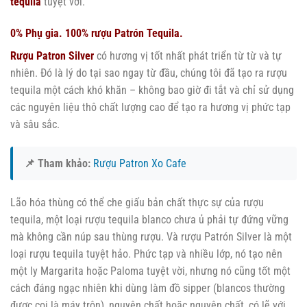
tequila
tuyệt vời.
0% Phụ gia. 100% rượu Patrón Tequila.
Rượu Patron Silver
có hương vị tốt nhất phát triển từ từ và tự
nhiên. Đó là lý do tại sao ngay từ đầu, chúng tôi đã tạo ra rượu
tequila một cách khó khăn – không bao giờ đi tắt và chỉ sử dụng
các nguyên liệu thô chất lượng cao để tạo ra hương vị phức tạp
và sâu sắc.
📌 Tham khảo:
Rượu Patron Xo Cafe
Lão hóa thùng có thể che giấu bản chất thực sự của rượu
tequila, một loại rượu tequila blanco chưa ủ phải tự đứng vững
mà không cần núp sau thùng rượu. Và rượu Patrón Silver là một
loại rượu tequila tuyệt hảo. Phức tạp và nhiều lớp, nó tạo nên
một ly Margarita hoặc Paloma tuyệt vời, nhưng nó cũng tốt một
cách đáng ngạc nhiên khi dùng làm đồ sipper (blancos thường
được coi là máy trộn), nguyên chất hoặc nguyên chất, có lẽ với