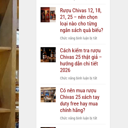
Các
Rượu Chivas 12, 18,
dòng
21, 25 – nên chọn
Vodka
Beluga
loại nào cho từng
phổ
ngân sách quà biếu?
biến
ở
Chức năng bình luận bị tắt
hiện
Rượu
nay:
Cách kiểm tra rượu
Chivas
Nên
Chivas 25 thật giả –
12,
chọn
18,
hướng dẫn chi tiết
loại
21,
2026
nào?
25
ở
Chức năng bình luận bị tắt
–
Cách
nên
Có nên mua rượu
kiểm
chọn
Chivas 25 xách tay
tra
loại
rượu
duty free hay mua
nào
Chivas
chính hãng?
cho
25
từng
ở
Chức năng bình luận bị tắt
thật
ngân
Có
giả
sách