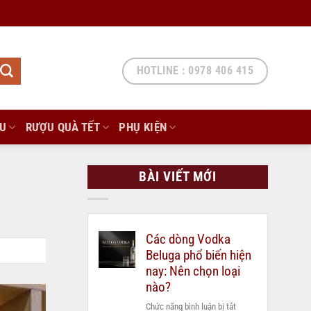
HOTLINE : 0978 406 415
ẨU
RƯỢU QUÀ TẾT
PHỤ KIỆN
BÀI VIẾT MỚI
Các dòng Vodka
Beluga phổ biến hiện
nay: Nên chọn loại
nào?
ở
Chức năng bình luận bị tắt