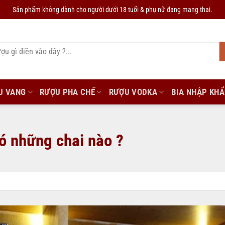
Sản phẩm không dành cho người dưới 18 tuổi & phụ nữ đang mang thai.
U VANG
RƯỢU PHA CHẾ
RƯỢU VODKA
BIA NHẬP KH
có những chai nào ?