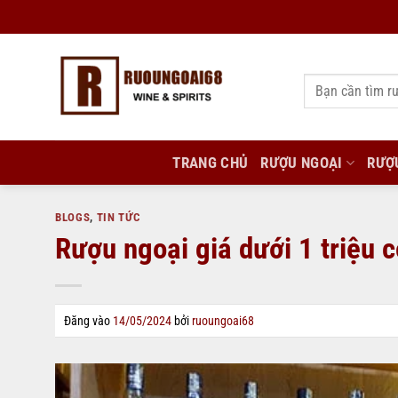
Bỏ
qua
nội
Tìm
dung
kiếm:
TRANG CHỦ
RƯỢU NGOẠI
RƯỢ
BLOGS
,
TIN TỨC
Rượu ngoại giá dưới 1 triệu 
Đăng vào
14/05/2024
bởi
ruoungoai68