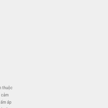
n thuộc
ẽ cảm
ị ấm áp