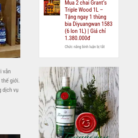
Mua 2 chai Grant’s
nên
–
quà
Triple Wood 1L –
mua
hướng
biếu?
rượu
Tặng ngay 1 thùng
dẫn
Chivas
bia Diyuangwan 1583
chi
25
(6 lon 1L) | Giá chỉ
tiết
xách
2026
1.380.000đ
tay
ở
Chức năng bình luận bị tắt
duty
Mua
free
2
hay
chai
mua
i vẫn
Grant’s
chính
Triple
thế giới.
hãng?
Wood
 dịch vụ
1L
–
Tặng
ngay
1
thùng
bia
Diyuangwan