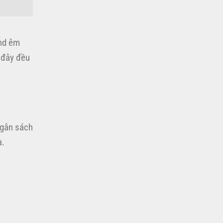
and êm
 đây đều
ngân sách
à.