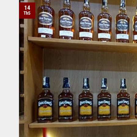
14
Th5