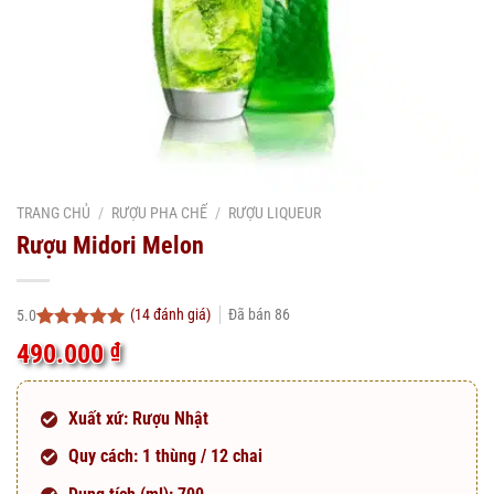
TRANG CHỦ
/
RƯỢU PHA CHẾ
/
RƯỢU LIQUEUR
Rượu Midori Melon
(
14
đánh giá)
Đã bán
86
5.0
5.0
13
trên 5
490.000
₫
dựa trên
đánh giá
Xuất xứ: Rượu Nhật
Quy cách: 1 thùng / 12 chai