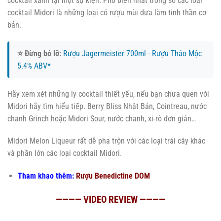
cocktail xanh tại một sự kiện. Phổ biến nhất trong số các loại
cocktail Midori là những loại có rượu mùi dưa làm tinh thần cơ
bản.
⭐ Đừng bỏ lỡ:
Rượu Jagermeister 700ml - Rượu Thảo Mộc
5.4% ABV*
Hãy xem xét những ly cocktail thiết yếu, nếu bạn chưa quen với
Midori hãy tìm hiểu tiếp. Berry Bliss Nhật Bản, Cointreau, nước
chanh Grinch hoặc Midori Sour, nước chanh, xi-rô đơn giản…
Midori Melon Liqueur rất dễ pha trộn với các loại trái cây khác
và phần lớn các loại cocktail Midori.
Tham khao thêm:
Rượu Benedictine DOM
———— VIDEO REVIEW ————