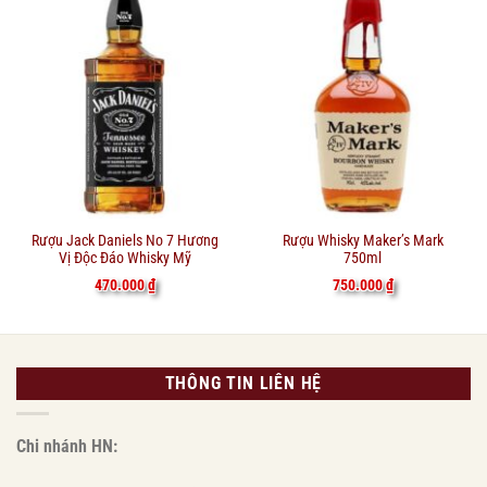
Rượu Jack Daniels No 7 Hương
Rượu Whisky Maker’s Mark
Vị Độc Đáo Whisky Mỹ
750ml
470.000
₫
750.000
₫
THÔNG TIN LIÊN HỆ
Chi nhánh HN: