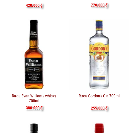
770.000
₫
420.000
₫
Rượu Evan Williams whisky
Rượu Gordon’s Gin 700ml
750ml
380.000
₫
255.000
₫