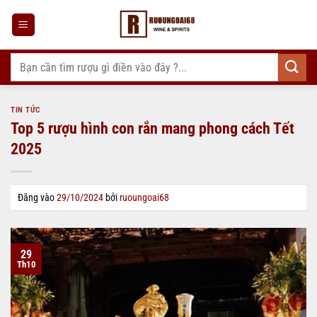
Bỏ
qua
nội
dung
Tìm
kiếm:
TIN TỨC
Top 5 rượu hình con rắn mang phong cách Tết
2025
Đăng vào
29/10/2024
bởi
ruoungoai68
29
Th10