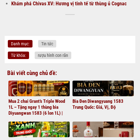
Khám phá Chivas XV: Hương vị tinh tế từ thùng ủ Cognac
Danh mục:
Tin tức
Từ khóa:
rượu hình con rắn
Bài viết cùng chủ đề:
Mua 2 chai Grant’s Triple Wood
Bia Đen Diwangyuang 1583
1L – Tặng ngay 1 thùng bia
Trung Quốc: Giá, Vị, Độ
Diyuangwan 1583 (6 lon 1L) |
Giá chỉ 1.380.000đ