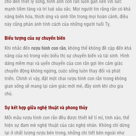
cho đến triết lý sống, hình ảnh con rắn luôn gắn liền với sức
mạnh tiềm tàng và trí tuệ sâu sắc. Mọi người tin rằng rắn có khả
năng biến hóa, thích ứng và sinh tồn trong mọi hoàn cảnh, điều
này cũng phản ánh tính cách của những người tuổi Tỵ.
Biểu tượng của sự chuyển biến
Khi nhắc đến
rượu hình con rắn
, không thể không đề cập đến khả
năng của nó trong việc biểu thị sự chuyển biến và tái sinh. Hình
dáng mềm mại và uyển chuyển của con rắn gợi lên cảm giác
chuyển động không ngừng, cuộc sống luôn thay đổi và phát
triển. Chính vì vậy, đặt một chai rượu hình con rắn trong không
gian sống sẽ mang lại cảm giác mới mẻ, đầy sinh khí cho gia
chủ.
Sự kết hợp giữa nghệ thuật và phong thủy
Mỗi mẫu rượu hình con rắn đều được thiết kế tỉ mỉ, tinh xảo, thể
hiện sự đam mê nghệ thuật của các nghệ nhân. Không chỉ dừng
lại ở chất lượng rượu bên trong, những chi tiết bên ngoài như