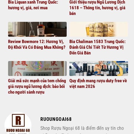
Bia Liquan xanh Trung Quốc:
Giới thiệu rượu Ngũ Lương Dịch
hương vị, giá, nơi mua
1618 – Thông tin, hương vị, giá
bán
Review Bowmore 12: Hương Vị,
Bia Chaliman 1583 Trung Quốc:
Độ Khói Và Có Đáng Mua Không?
Đánh Giá Chi Tiết Từ Hương Vị
Đến Giá Bán
Giải mã sức mạnh của tem chống
Quy định mang rượu duty free về
giả rượu ngũ lương dịch: bảo bối
việt nam 2026
cho người sành rượu
RUOUNGOAI68
Shop Rượu Ngoại 68 là điểm đến uy tín cho