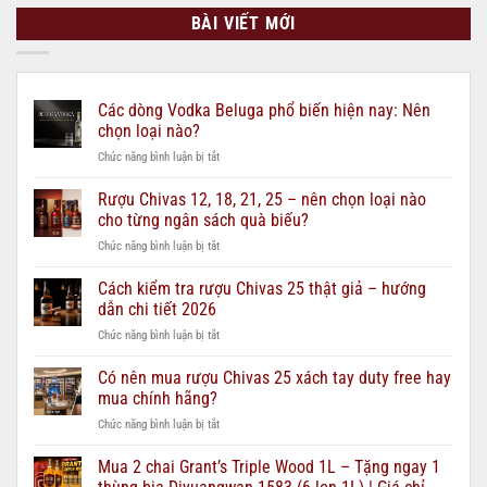
BÀI VIẾT MỚI
Các dòng Vodka Beluga phổ biến hiện nay: Nên
chọn loại nào?
ở
Chức năng bình luận bị tắt
Các
dòng
Rượu Chivas 12, 18, 21, 25 – nên chọn loại nào
Vodka
cho từng ngân sách quà biếu?
Beluga
ở
Chức năng bình luận bị tắt
phổ
Rượu
biến
Chivas
Cách kiểm tra rượu Chivas 25 thật giả – hướng
hiện
12,
nay:
dẫn chi tiết 2026
18,
Nên
ở
Chức năng bình luận bị tắt
21,
chọn
Cách
25
loại
kiểm
Có nên mua rượu Chivas 25 xách tay duty free hay
–
nào?
tra
nên
mua chính hãng?
rượu
chọn
ở
Chức năng bình luận bị tắt
Chivas
loại
Có
25
nào
nên
Mua 2 chai Grant’s Triple Wood 1L – Tặng ngay 1
thật
cho
mua
giả
từng