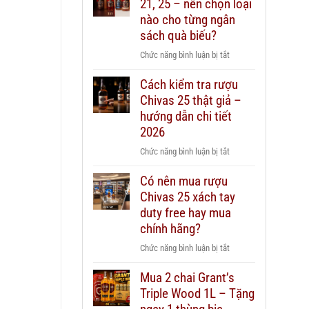
21, 25 – nên chọn loại
nào cho từng ngân
sách quà biếu?
ở
Chức năng bình luận bị tắt
Rượu
Cách kiểm tra rượu
Chivas
Chivas 25 thật giả –
12,
18,
hướng dẫn chi tiết
21,
2026
25
ở
Chức năng bình luận bị tắt
–
Cách
nên
Có nên mua rượu
kiểm
chọn
Chivas 25 xách tay
tra
loại
rượu
duty free hay mua
nào
Chivas
chính hãng?
cho
25
từng
ở
Chức năng bình luận bị tắt
thật
ngân
Có
giả
sách
Mua 2 chai Grant’s
nên
–
quà
Triple Wood 1L – Tặng
mua
hướng
biếu?
rượu