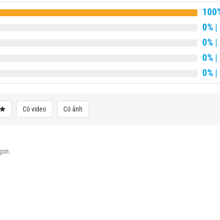
100
0%
|
0%
|
0%
|
0%
|
Có video
Có ảnh
gon.