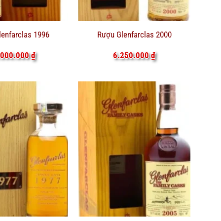
enfarclas 1996
Rượu Glenfarclas 2000
.000.000
₫
6.250.000
₫