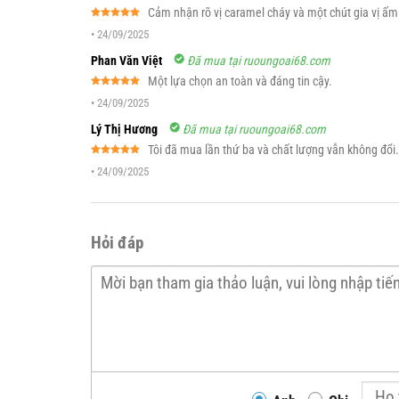
Cảm nhận rõ vị caramel cháy và một chút gia vị ấm
Được xếp
•
24/09/2025
hạng
5
5
sao
Phan Văn Việt
Đã mua tại ruoungoai68.com
Một lựa chọn an toàn và đáng tin cậy.
Được xếp
•
24/09/2025
hạng
5
5
sao
Lý Thị Hương
Đã mua tại ruoungoai68.com
Tôi đã mua lần thứ ba và chất lượng vẫn không đổi.
Được xếp
•
24/09/2025
hạng
5
5
sao
Hỏi đáp