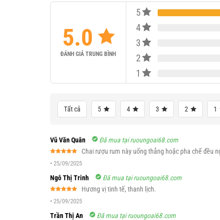
5
4
5.0
3
ĐÁNH GIÁ TRUNG BÌNH
2
1
Tất cả
5
4
3
2
1
Vũ Văn Quân
Đã mua tại ruoungoai68.com
Chai rượu rum này uống thẳng hoặc pha chế đều n
Được xếp
•
25/09/2025
hạng
5
5
sao
Ngô Thị Trinh
Đã mua tại ruoungoai68.com
Hương vị tinh tế, thanh lịch.
Được xếp
•
25/09/2025
hạng
5
5
sao
Trần Thị An
Đã mua tại ruoungoai68.com