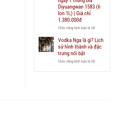
ngay 1 thùng bia
dẫn
Chivas
Diyuangwan 1583 (6
chi
25
lon 1L) | Giá chỉ
tiết
xách
2026
1.380.000đ
tay
ở
Chức năng bình luận bị tắt
duty
Mua
free
Vodka Nga là gì? Lịch
2
hay
sử hình thành và đặc
chai
mua
Grant’s
trưng nổi bật
chính
Triple
hãng?
ở
Chức năng bình luận bị tắt
Wood
Vodka
1L
Nga
–
là
Tặng
gì?
ngay
Lịch
1
sử
thùng
hình
bia
thành
Diyuangwan
và
1583
đặc
(6
trưng