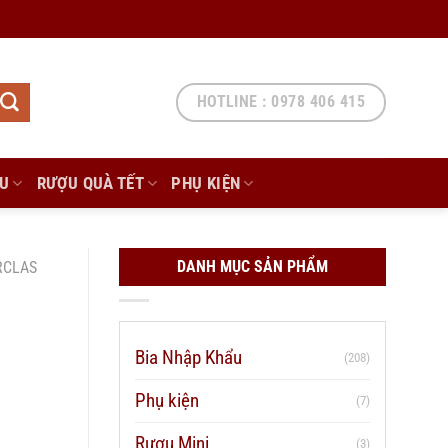
HOTLINE : 0978 406 415
ẨU
RƯỢU QUÀ TẾT
PHỤ KIỆN
DANH MỤC SẢN PHẨM
RCLAS
Bia Nhập Khẩu
(208)
Phụ kiện
(7)
Rượu Mini
(3)