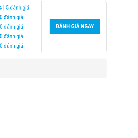
lon
nổi
%
| 5 đánh giá
1L)
bật
|
 0 đánh giá
Giá
ĐÁNH GIÁ NGAY
 0 đánh giá
chỉ
1.380.000đ
 0 đánh giá
 0 đánh giá