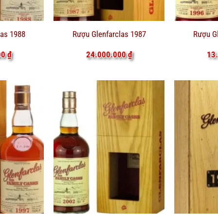
las 1988
Rượu Glenfarclas 1987
Rượu Gl
00
₫
24.000.000
₫
13