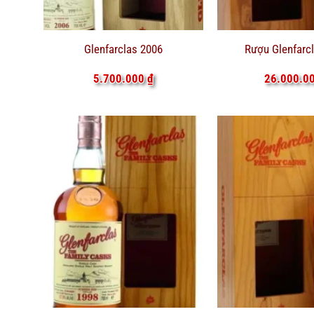
Glenfarclas 2006
Rượu Glenfarc
5.700.000
₫
26.000.0