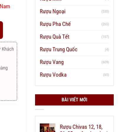
t Nam
Rượu Ngoại
(530)
Rượu Pha Chế
(265)
Rượu Quà Tết
(107)
Rượu Trung Quốc
ý Khách
(4)
Rượu Vang
(609)
hàng
Rượu Vodka
(65)
BÀI VIẾT MỚI
Rượu Chivas 12, 18,