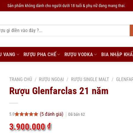
Sản phẩm không dành cho người dưới 18 tuổi & phụ nữ đang mang thai.
U VANG
RƯỢU PHA CHẾ
RƯỢU VODKA
BIA NHẬP KH
TRANG CHỦ
/
RƯỢU NGOẠI
/
RƯỢU SINGLE MALT
/
GLENFA
Rượu Glenfarclas 21 năm
(
5
đánh giá)
5.0
Đã bán
62
5.0
5
trên 5
3.900.000
₫
dựa trên
đánh giá