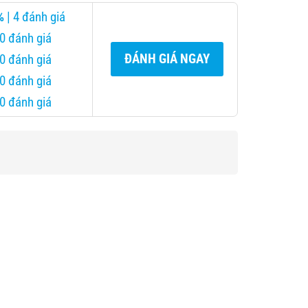
lon
nổi
%
| 4 đánh giá
1L)
bật
|
 0 đánh giá
Giá
ĐÁNH GIÁ NGAY
 0 đánh giá
chỉ
1.380.000đ
 0 đánh giá
 0 đánh giá