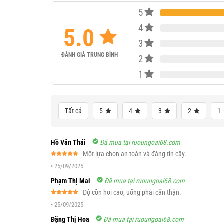
5
4
5.0
3
ĐÁNH GIÁ TRUNG BÌNH
2
1
Tất cả
5
4
3
2
1
Hồ Văn Thái
Đã mua tại ruoungoai68.com
Một lựa chọn an toàn và đáng tin cậy.
Được xếp
•
25/09/2025
hạng
5
5
sao
Phạm Thị Mai
Đã mua tại ruoungoai68.com
Độ cồn hơi cao, uống phải cẩn thận.
Được xếp
•
25/09/2025
hạng
5
5
sao
Đặng Thị Hoa
Đã mua tại ruoungoai68.com