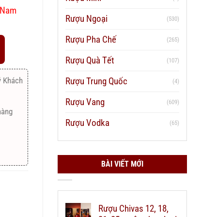
t Nam
Rượu Ngoại
(530)
Rượu Pha Chế
(265)
Rượu Quà Tết
(107)
Rượu Trung Quốc
ý Khách
(4)
Rượu Vang
(609)
hàng
Rượu Vodka
(65)
BÀI VIẾT MỚI
Rượu Chivas 12, 18,