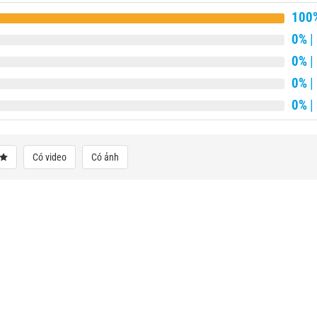
100
0%
|
0%
|
0%
|
0%
|
Có video
Có ảnh