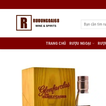
Bỏ
qua
nội
Tìm
dung
kiếm:
TRANG CHỦ
RƯỢU NGOẠI
RƯỢ