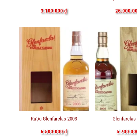
3.100.000
₫
25.000.0
Rượu Glenfarclas 2003
Glenfarclas
6.500.000
₫
5.700.0