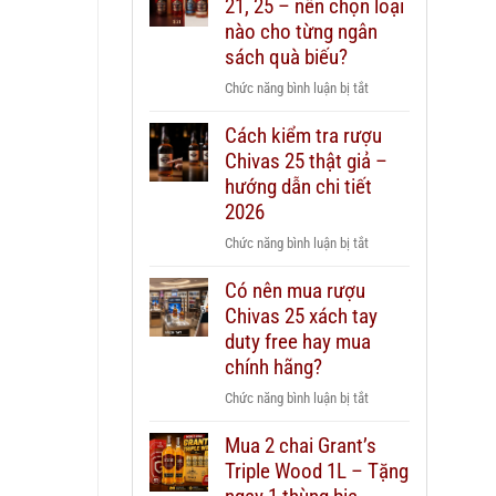
21, 25 – nên chọn loại
nào cho từng ngân
sách quà biếu?
ở
Chức năng bình luận bị tắt
Rượu
Cách kiểm tra rượu
Chivas
Chivas 25 thật giả –
12,
18,
hướng dẫn chi tiết
21,
2026
25
ở
Chức năng bình luận bị tắt
–
Cách
nên
Có nên mua rượu
kiểm
chọn
Chivas 25 xách tay
tra
loại
rượu
duty free hay mua
nào
Chivas
chính hãng?
cho
25
từng
ở
Chức năng bình luận bị tắt
thật
ngân
Có
giả
sách
Mua 2 chai Grant’s
nên
–
quà
Triple Wood 1L – Tặng
mua
hướng
biếu?
rượu