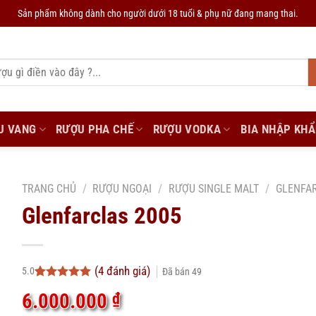
Sản phẩm không dành cho người dưới 18 tuổi & phụ nữ đang mang thai.
U VANG
RƯỢU PHA CHẾ
RƯỢU VODKA
BIA NHẬP KH
TRANG CHỦ
/
RƯỢU NGOẠI
/
RƯỢU SINGLE MALT
/
GLENFA
Glenfarclas 2005
(
4
đánh giá)
5.0
Đã bán
49
5.0
4
trên 5
6.000.000
₫
dựa trên
đánh giá