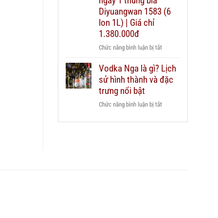
ngay 1 thùng bia
dẫn
Chivas
Diyuangwan 1583 (6
chi
25
lon 1L) | Giá chỉ
tiết
xách
2026
1.380.000đ
tay
ở
Chức năng bình luận bị tắt
duty
Mua
free
Vodka Nga là gì? Lịch
2
hay
sử hình thành và đặc
chai
mua
Grant’s
trưng nổi bật
chính
Triple
hãng?
ở
Chức năng bình luận bị tắt
Wood
Vodka
1L
Nga
–
là
Tặng
gì?
ngay
Lịch
1
sử
thùng
hình
bia
thành
Diyuangwan
và
1583
đặc
(6
trưng