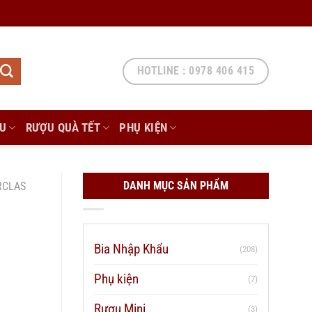
HOTLINE : 0978 406 415
ẨU
RƯỢU QUÀ TẾT
PHỤ KIỆN
DANH MỤC SẢN PHẨM
RCLAS
Bia Nhập Khẩu
(208)
Phụ kiện
(7)
Rượu Mini
(3)