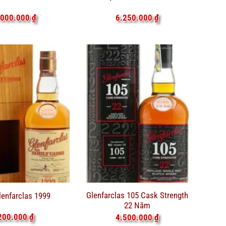
.000.000
₫
6.250.000
₫
Glenfarclas 105 Cask Strength
enfarclas 1999
22 Năm
200.000
₫
4.500.000
₫