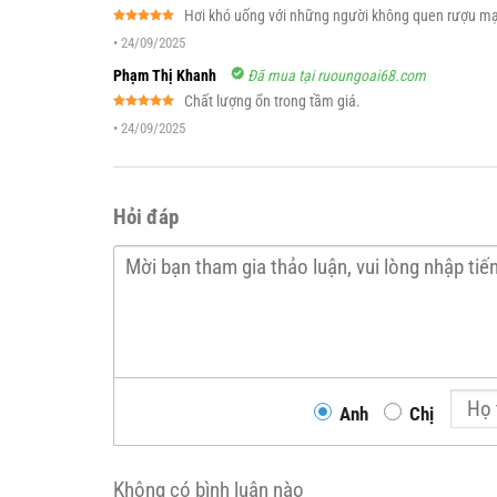
Hơi khó uống với những người không quen rượu m
Được xếp
•
24/09/2025
hạng
5
5
sao
Phạm Thị Khanh
Đã mua tại ruoungoai68.com
Chất lượng ổn trong tầm giá.
Được xếp
•
24/09/2025
hạng
5
5
sao
Hỏi đáp
Anh
Chị
Không có bình luận nào