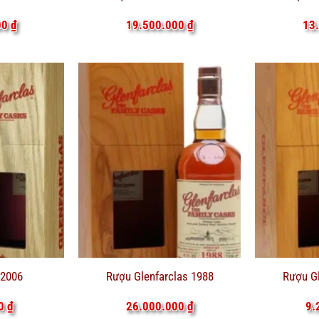
00
₫
19.500.000
₫
13
 2006
Rượu Glenfarclas 1988
Rượu Gl
00
₫
26.000.000
₫
9.