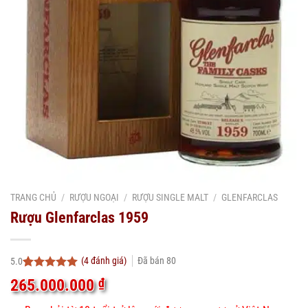
TRANG CHỦ
/
RƯỢU NGOẠI
/
RƯỢU SINGLE MALT
/
GLENFARCLAS
Rượu Glenfarclas 1959
(
4
đánh giá)
Đã bán
80
5.0
5.0
4
trên 5
265.000.000
₫
dựa trên
đánh giá