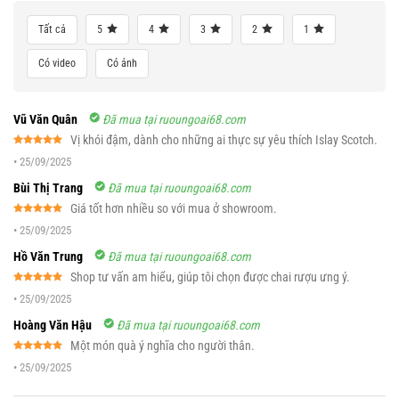
Tất cả
5
4
3
2
1
Có video
Có ảnh
Vũ Văn Quân
Đã mua tại ruoungoai68.com
Vị khói đậm, dành cho những ai thực sự yêu thích Islay Scotch.
Được xếp
•
25/09/2025
hạng
5
5
sao
Bùi Thị Trang
Đã mua tại ruoungoai68.com
Giá tốt hơn nhiều so với mua ở showroom.
Được xếp
•
25/09/2025
hạng
5
5
sao
Hồ Văn Trung
Đã mua tại ruoungoai68.com
Shop tư vấn am hiểu, giúp tôi chọn được chai rượu ưng ý.
Được xếp
•
25/09/2025
hạng
5
5
sao
Hoàng Văn Hậu
Đã mua tại ruoungoai68.com
Một món quà ý nghĩa cho người thân.
Được xếp
•
25/09/2025
hạng
5
5
sao