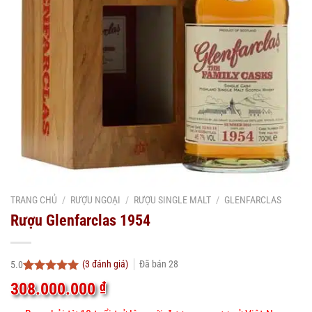
TRANG CHỦ
/
RƯỢU NGOẠI
/
RƯỢU SINGLE MALT
/
GLENFARCLAS
Rượu Glenfarclas 1954
(
3
đánh giá)
Đã bán
28
5.0
5.0
3
trên 5
308.000.000
₫
dựa trên
đánh giá