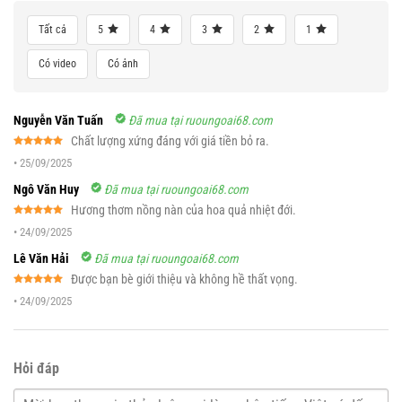
Tất cả
5
4
3
2
1
Có video
Có ảnh
Nguyễn Văn Tuấn
Đã mua tại ruoungoai68.com
Chất lượng xứng đáng với giá tiền bỏ ra.
Được xếp
•
25/09/2025
hạng
5
5
sao
Ngô Văn Huy
Đã mua tại ruoungoai68.com
Hương thơm nồng nàn của hoa quả nhiệt đới.
Được xếp
•
24/09/2025
hạng
5
5
sao
Lê Văn Hải
Đã mua tại ruoungoai68.com
Được bạn bè giới thiệu và không hề thất vọng.
Được xếp
•
24/09/2025
hạng
5
5
sao
Hỏi đáp