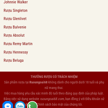
Johnnie Walker
Rượu Singleton
Rượu Glenlivet
Rượu Balvenie
Rượu Absolut
Rượu Remy Martin
Rượu Hennessy
Rượu Beluga
THƯỞNG RƯỢU CÓ TRÁCH NHIỆM
Sản phẩm rượu tại
Ruoungoai68
không dành cho người dưới 18 tuổi và phụ
nữ mang thai.
Việc mua hàng yêu cầu xác minh độ tuổi theo đúng quy định của pháp luật.
Bằng việc sử dụng website
ruoungoai68.com
, bạn đồng ý với
Điều khoản sử
dụng
và
Chính sách bảo mật
của chúng tôi.