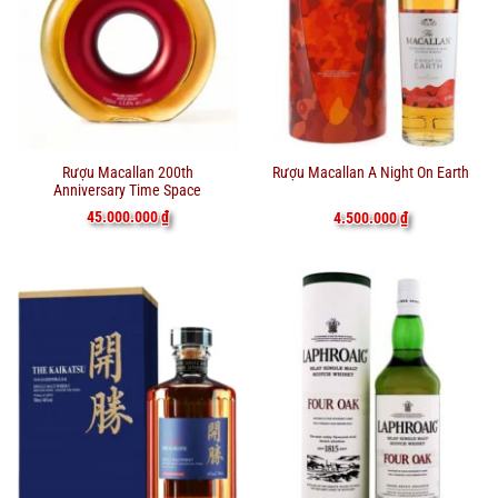
Rượu Macallan 200th
Rượu Macallan A Night On Earth
Anniversary Time Space
45.000.000
₫
4.500.000
₫