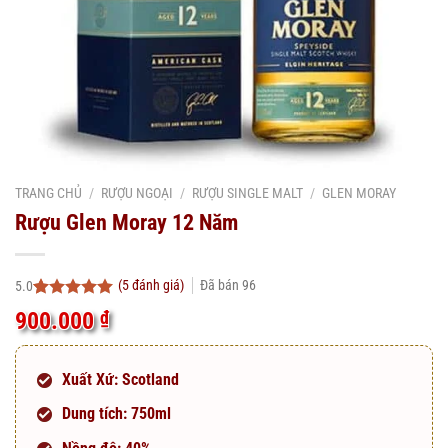
TRANG CHỦ
/
RƯỢU NGOẠI
/
RƯỢU SINGLE MALT
/
GLEN MORAY
Rượu Glen Moray 12 Năm
(
5
đánh giá)
Đã bán
96
5.0
5.0
5
trên 5
900.000
₫
dựa trên
đánh giá
Xuất Xứ: Scotland
Dung tích: 750ml