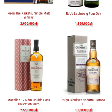
Rượu The Kaikatsu Single Malt
Rượu Laphroaig Four Oak
Whisky
2.950.000
₫
1.850.000
₫
Macallan 12 Năm Double Cask
Rượu Glenlivet Nadurra Oloroso
Collection 2025
1L
2.550.000
₫
1.850.000
₫