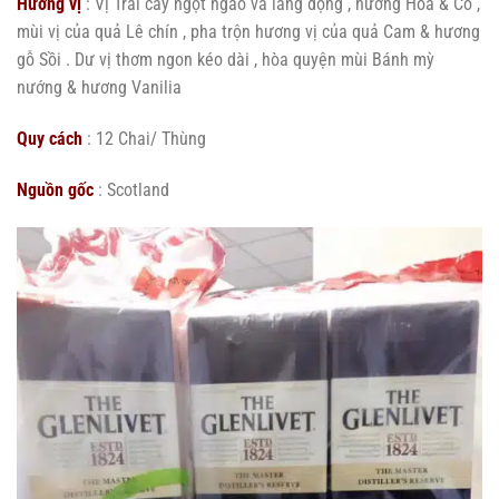
Hương vị
: Vị Trái cây ngọt ngào và lắng đọng , hương Hoa & Cỏ ,
mùi vị của quả Lê chín , pha trộn hương vị của quả Cam & hương
gỗ Sồi . Dư vị thơm ngon kéo dài , hòa quyện mùi Bánh mỳ
nướng & hương Vanilia
Quy cách
: 12 Chai/ Thùng
Nguồn gốc
: Scotland