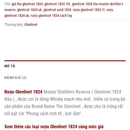
Thẻ:
giá the glenlivet 1824
,
glenlivet 1824 1lit
,
glenlivet 1824 the master distiller's
reserve
,
glenlivet 1824 uk
,
glenlivet estd 1824
,
rượu glenlivet 1824 1l
,
rượu
glenlivet 1824 uk
,
rượu glenlivet 1824 xách tay
Thương hiệu:
Glenlivet
MÔ TẢ
ĐÁNH GIÁ (2)
Rượu Glenlivet 1824
Master Distillers Reserve ( Glenlivet 1824
Nâu ) , được coi là dòng Whisky mạch nha mới , hiếm có trong bộ
sản phẩm của Brand Name The Glenlivet , được cho là trông rất
nổi bật với “Phong cách tinh tế , lịch lãm”.
Xem thêm các loại rượu Glenlivet 1824 cùng mức giá