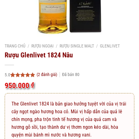
TRANG CHỦ
/
RƯỢU NGOẠI
/
RƯỢU SINGLE MALT
/
GLENLIVET
Rượu Glenlivet 1824 Nâu
(
2
đánh giá)
Đã bán
80
5.0
5.0
2
trên 5
950.000
₫
dựa trên
đánh giá
The Glenlivet 1824 là bản giao hưởng tuyệt vời của vị trái
cây ngọt ngào hương hoa cỏ. Mùi vị hấp dẫn của quả lê
chín mọng, pha trộn tinh tế hương vị của quả cam và
hương gỗ sồi, tạo thành dư vị thơm ngon kéo dài, hòa
quyện mùi bánh mì nước và hương vani.