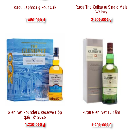
Rượu The Kaikatsu Single Malt
Rượu Laphroaig Four Oak
Whisky
2.950.000
₫
1.850.000
₫
Glenlivet Founder’s Reserve Hộp
Rượu Glenlivet 12 năm
quà Tết 2026
1.250.000
₫
1.200.000
₫