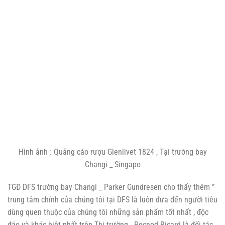
Hình ảnh : Quảng cáo rượu Glenlivet 1824 , Tại trường bay
Changi _ Singapo
TGĐ DFS trường bay Changi _ Parker Gundresen cho thấy thêm ”
trung tâm chính của chúng tôi tại DFS là luôn đưa đến người tiêu
dùng quen thuộc của chúng tôi những sản phẩm tốt nhất , độc
đáo và khác biệt nhất trên Thị trường . Pecnod Ricard là đối tác