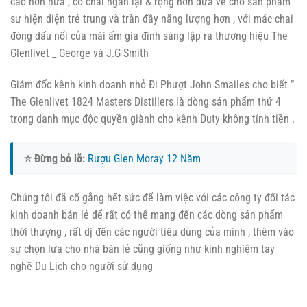
cao hơn nữa , cổ chai ngắn lại & rộng hơn đưa về cho sản phẩm
sư hiện diện trẻ trung và tràn đầy năng lượng hơn , với mác chai
đóng dấu nổi của mái ấm gia đình sáng lập ra thương hiệu The
Glenlivet _ George và J.G Smith
Giám đốc kênh kinh doanh nhỏ Đi Phượt John Smailes cho biết ”
The Glenlivet 1824 Masters Distillers là dòng sản phẩm thứ 4
trong danh mục độc quyền giành cho kênh Duty không tính tiền .
⭐ Đừng bỏ lỡ:
Rượu Glen Moray 12 Năm
Chúng tôi đã cố gắng hết sức để làm việc với các công ty đối tác
kinh doanh bán lẻ để rất có thể mang đến các dòng sản phẩm
thời thượng , rất dị đến các người tiêu dùng của mình , thêm vào
sự chọn lựa cho nhà bán lẻ cũng giống như kinh nghiệm tay
nghề Du Lịch cho người sử dụng