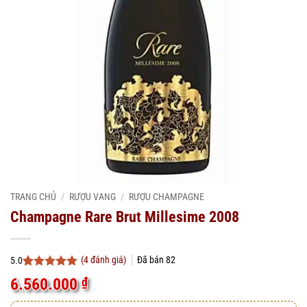
TRANG CHỦ
/
RƯỢU VANG
/
RƯỢU CHAMPAGNE
Champagne Rare Brut Millesime 2008
(
4
đánh giá)
Đã bán
82
5.0
5.0
4
trên 5
6.560.000
₫
dựa trên
đánh giá