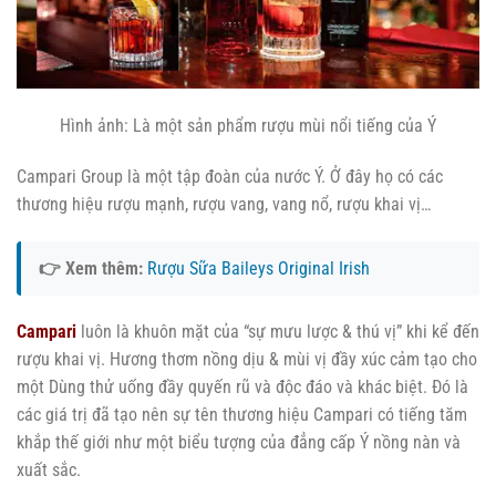
Hình ảnh: Là một sản phẩm rượu mùi nổi tiếng của Ý
Campari Group là một tập đoàn của nước Ý. Ở đây họ có các
thương hiệu rượu mạnh, rượu vang, vang nổ, rượu khai vị…
👉 Xem thêm:
Rượu Sữa Baileys Original Irish
Campari
luôn là khuôn mặt của “sự mưu lược & thú vị” khi kể đến
rượu khai vị. Hương thơm nồng dịu & mùi vị đầy xúc cảm tạo cho
một Dùng thử uống đầy quyến rũ và độc đáo và khác biệt. Đó là
các giá trị đã tạo nên sự tên thương hiệu Campari có tiếng tăm
khắp thế giới như một biểu tượng của đẳng cấp Ý nồng nàn và
xuất sắc.