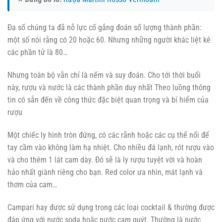
Đa số chúng ta đã nỗ lực cố gắng đoán số lượng thành phần:
một số nói rằng có 20 hoặc 60. Nhưng những người khác liệt kê
các phần tử là 80…
Nhưng toàn bộ vẫn chỉ là nếm và suy đoán. Cho tới thời buổi
này, rượu và nước là các thành phần duy nhất Theo luồng thông
tin có sẵn đến về công thức đặc biệt quan trọng và bí hiểm của
rượu
Một chiếc ly hình tròn đứng, có các rãnh hoặc các cụ thể nổi để
tay cầm vào không làm hạ nhiệt. Cho nhiều đá lạnh, rót rượu vào
và cho thêm 1 lát cam dày. Đó sẽ là ly rượu tuyệt vời và hoàn
hảo nhất giành riêng cho bạn. Red color ưa nhìn, mát lạnh và
thơm của cam…
Campari hay được sử dụng trong các loại cocktail & thường được
đáp ứng với nước soda hoặc nước cam quýt. Thường là nước