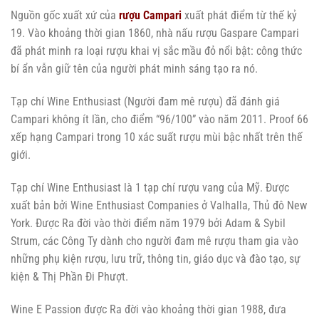
Nguồn gốc xuất xứ của
rượu Campari
xuất phát điểm từ thế kỷ
19. Vào khoảng thời gian 1860, nhà nấu rượu Gaspare Campari
đã phát minh ra loại rượu khai vị sắc mầu đỏ nổi bật: công thức
bí ẩn vẫn giữ tên của người phát minh sáng tạo ra nó.
Tạp chí Wine Enthusiast (Người đam mê rượu) đã đánh giá
Campari không ít lần, cho điểm “96/100” vào năm 2011. Proof 66
xếp hạng Campari trong 10 xác suất rượu mùi bậc nhất trên thế
giới.
Tạp chí Wine Enthusiast là 1 tạp chí rượu vang của Mỹ. Được
xuất bản bởi Wine Enthusiast Companies ở Valhalla, Thủ đô New
York. Được Ra đời vào thời điểm năm 1979 bởi Adam & Sybil
Strum, các Công Ty dành cho người đam mê rượu tham gia vào
những phụ kiện rượu, lưu trữ, thông tin, giáo dục và đào tạo, sự
kiện & Thị Phần Đi Phượt.
Wine E Passion được Ra đời vào khoảng thời gian 1988, đưa