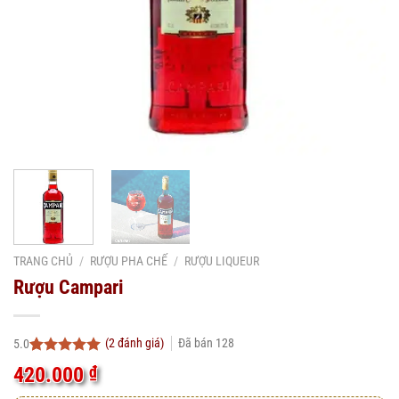
TRANG CHỦ
/
RƯỢU PHA CHẾ
/
RƯỢU LIQUEUR
Rượu Campari
(
2
đánh giá)
Đã bán
128
5.0
5.0
2
trên 5
420.000
₫
dựa trên
đánh giá