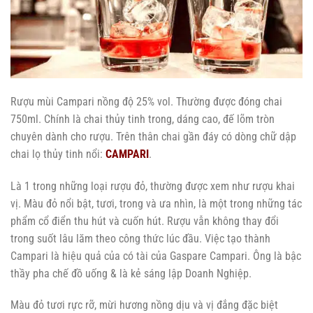
Rượu mùi Campari nồng độ 25% vol. Thường được đóng chai
750ml. Chính là chai thủy tinh trong, dáng cao, đế lõm tròn
chuyên dành cho rượu. Trên thân chai gần đáy có dòng chữ dập
chai lọ thủy tinh nổi:
CAMPARI
.
Là 1 trong những loại rượu đỏ, thường được xem như rượu khai
vị. Màu đỏ nổi bật, tươi, trong và ưa nhìn, là một trong những tác
phẩm cổ điển thu hút và cuốn hút. Rượu vẫn không thay đổi
trong suốt lâu lăm theo công thức lúc đầu. Việc tạo thành
Campari là hiệu quả của có tài của Gaspare Campari. Ông là bậc
thầy pha chế đồ uống & là kẻ sáng lập Doanh Nghiệp.
Màu đỏ tươi rực rỡ, mừi hương nồng dịu và vị đắng đặc biệt