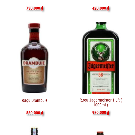
730.000
₫
420.000
₫
Rượu Jagermeister 1 Lít (
Rượu Drambuie
1000ml )
970.000
₫
850.000
₫