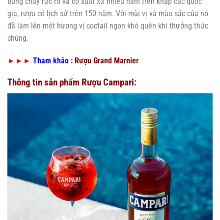
bùng cháy rực rỡ và có xuất xứ nhiều năm trên khắp các quốc
gia, rượu có lịch sử trên 150 năm. Với mùi vị và màu sắc của nó
đã làm lên một hương vị coctail ngon khó quên khi thưởng thức
chúng.
►►►
Tham khảo :
Rượu Grand Marnier
Thông tin sản phẩm Rượu Campari: