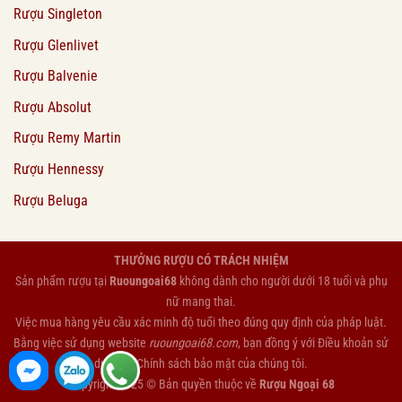
Rượu Singleton
Rượu Glenlivet
Rượu Balvenie
Rượu Absolut
Rượu Remy Martin
Rượu Hennessy
Rượu Beluga
THƯỞNG RƯỢU CÓ TRÁCH NHIỆM
Sản phẩm rượu tại
Ruoungoai68
không dành cho người dưới 18 tuổi và phụ
nữ mang thai.
Việc mua hàng yêu cầu xác minh độ tuổi theo đúng quy định của pháp luật.
Bằng việc sử dụng website
ruoungoai68.com
, bạn đồng ý với
Điều khoản sử
dụng
và
Chính sách bảo mật
của chúng tôi.
Copyright 2025 © Bản quyền thuộc về
Rượu Ngoại 68