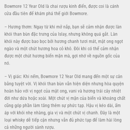
Bowmore 12 Year Old là chai rượu kinh điển, được coi là cánh
cửa đầu tiên để khám phá thế giới Bowmore.
– Hương thơm: Ngay từ khi mở nắp, bạn sẽ cảm nhận được làn
khói than bùn đặc trưng của Islay, nhưng không quá gắt. Làn
khói này được bao bọc bởi hương chanh tươi mát, mật ong ngọt
ngào và một chút hương hoa cỏ khô. Đôi khi có thể cảm nhận
được một chút hương biển mặn mà, gợi nhớ về nguồn gốc của
nó.
– Vị giác: Khi nếm, Bowmore 12 Year Old mang đến một sự cân
bằng tuyệt vời. Vị khói than bùn vẫn hiện diện nhưng hòa quyện
hoàn hảo với vị ngọt của mật ong, vani và hương trái cây nhiệt
đới như dứa hoặc xoài. Một chút vị mặn của biển và khoáng chất
cũng góp phần làm tăng thêm sự phức tạp. Hậu vị kéo dài, ấm
áp với khói nhẹ nhàng, gia vị và một chút vị chanh. Đây là một
loại whisky dễ tiếp cận nhưng vẫn đủ phức tạp để làm hài lòng
cả những người sành rượu.