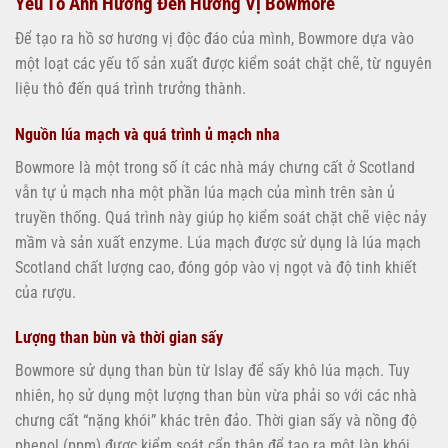
Yếu Tố Ảnh Hưởng Đến Hương Vị Bowmore
Để tạo ra hồ sơ hương vị độc đáo của mình, Bowmore dựa vào
một loạt các yếu tố sản xuất được kiểm soát chặt chẽ, từ nguyên
liệu thô đến quá trình trưởng thành.
Nguồn lúa mạch và quá trình ủ mạch nha
Bowmore là một trong số ít các nhà máy chưng cất ở Scotland
vẫn tự ủ mạch nha một phần lúa mạch của mình trên sàn ủ
truyền thống. Quá trình này giúp họ kiểm soát chặt chẽ việc nảy
mầm và sản xuất enzyme. Lúa mạch được sử dụng là lúa mạch
Scotland chất lượng cao, đóng góp vào vị ngọt và độ tinh khiết
của rượu.
Lượng than bùn và thời gian sấy
Bowmore sử dụng than bùn từ Islay để sấy khô lúa mạch. Tuy
nhiên, họ sử dụng một lượng than bùn vừa phải so với các nhà
chưng cất “nặng khói” khác trên đảo. Thời gian sấy và nồng độ
phenol (ppm) được kiểm soát cẩn thận để tạo ra một làn khói