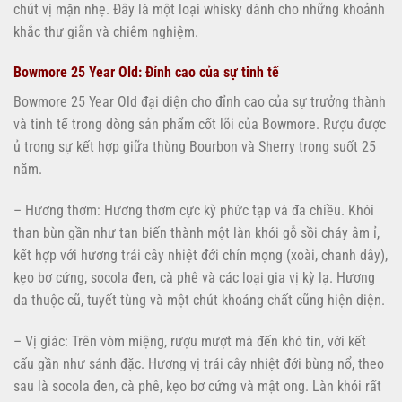
chút vị mặn nhẹ. Đây là một loại whisky dành cho những khoảnh
khắc thư giãn và chiêm nghiệm.
Bowmore 25 Year Old: Đỉnh cao của sự tinh tế
Bowmore 25 Year Old đại diện cho đỉnh cao của sự trưởng thành
và tinh tế trong dòng sản phẩm cốt lõi của Bowmore. Rượu được
ủ trong sự kết hợp giữa thùng Bourbon và Sherry trong suốt 25
năm.
– Hương thơm: Hương thơm cực kỳ phức tạp và đa chiều. Khói
than bùn gần như tan biến thành một làn khói gỗ sồi cháy âm ỉ,
kết hợp với hương trái cây nhiệt đới chín mọng (xoài, chanh dây),
kẹo bơ cứng, socola đen, cà phê và các loại gia vị kỳ lạ. Hương
da thuộc cũ, tuyết tùng và một chút khoáng chất cũng hiện diện.
– Vị giác: Trên vòm miệng, rượu mượt mà đến khó tin, với kết
cấu gần như sánh đặc. Hương vị trái cây nhiệt đới bùng nổ, theo
sau là socola đen, cà phê, kẹo bơ cứng và mật ong. Làn khói rất