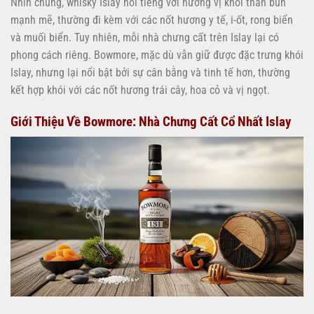
Nhìn chung, whisky Islay nổi tiếng với hương vị khói than bùn
mạnh mẽ, thường đi kèm với các nốt hương y tế, i-ốt, rong biển
và muối biển. Tuy nhiên, mỗi nhà chưng cất trên Islay lại có
phong cách riêng. Bowmore, mặc dù vẫn giữ được đặc trưng khói
Islay, nhưng lại nổi bật bởi sự cân bằng và tinh tế hơn, thường
kết hợp khói với các nốt hương trái cây, hoa cỏ và vị ngọt.
Giới Thiệu Về Bowmore: Nhà Chưng Cất Cổ Nhất Islay