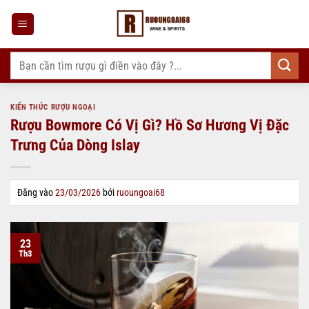
Bỏ
qua
nội
dung
Tìm
kiếm:
KIẾN THỨC RƯỢU NGOẠI
Rượu Bowmore Có Vị Gì? Hồ Sơ Hương Vị Đặc
Trưng Của Dòng Islay
Đăng vào
23/03/2026
bởi
ruoungoai68
23
Th3