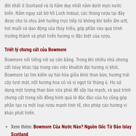
đời nhất ở Scotland và là hầm duy nhất nằm dưới mực nước
biển. Nằm ngay sát bờ hồ Loch Indaal, các thùng rượu tại đây
được cho là chịu ảnh hưởng trực tiếp từ không khí biển ẩm ướt,
hơi muối và dao động của thủy triều, góp phần vào quá trình
trưởng thành và phát triển hương vị đặc biệt của rượu.
Triết lý chưng cất của Bowmore
Bowmore nổi tiếng với sự cân bằng. Trong khi nhiều nhà chưng
cất Islay khác tập trung vào việc khuếch đại hương vị khói,
Bowmore lại tìm kiếm sự hài hòa giữa khói than bùn, hương trái
cây tươi mát, nốt hương hoa cỏ và vị ngọt từ thùng ủ. Họ sử
dụng một lượng than bùn vừa phải để sấy lúa mạch, và quá trình
chưng cất trong nồi đồng hình quả lê độc đáo của họ cũng góp
phần tạo ra một loại rượu mạnh tinh tế, cho phép các hương vị
khác phát triển.
Xem thêm:
Bowmore Của Nước Nào? Nguồn Gốc Từ Đảo Islay
Scotland