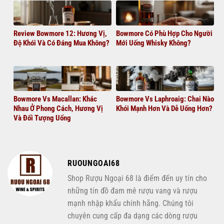
Review Bowmore 12: Hương Vị,
Bowmore Có Phù Hợp Cho Người
Độ Khói Và Có Đáng Mua Không?
Mới Uống Whisky Không?
Bowmore Vs Macallan: Khác
Bowmore Vs Laphroaig: Chai Nào
Nhau Ở Phong Cách, Hương Vị
Khói Mạnh Hơn Và Dễ Uống Hơn?
Và Đối Tượng Uống
RUOUNGOAI68
Shop Rượu Ngoại 68 là điểm đến uy tín cho
những tín đồ đam mê rượu vang và rượu
mạnh nhập khẩu chính hãng. Chúng tôi
chuyên cung cấp đa dạng các dòng rượu