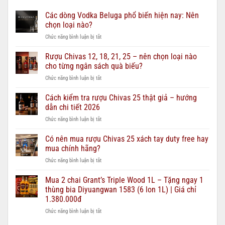
Các dòng Vodka Beluga phổ biến hiện nay: Nên
chọn loại nào?
ở
Chức năng bình luận bị tắt
Các
dòng
Rượu Chivas 12, 18, 21, 25 – nên chọn loại nào
Vodka
cho từng ngân sách quà biếu?
Beluga
ở
Chức năng bình luận bị tắt
phổ
Rượu
biến
Chivas
Cách kiểm tra rượu Chivas 25 thật giả – hướng
hiện
12,
nay:
dẫn chi tiết 2026
18,
Nên
ở
Chức năng bình luận bị tắt
21,
chọn
Cách
25
loại
kiểm
Có nên mua rượu Chivas 25 xách tay duty free hay
–
nào?
tra
nên
mua chính hãng?
rượu
chọn
ở
Chức năng bình luận bị tắt
Chivas
loại
Có
25
nào
nên
Mua 2 chai Grant’s Triple Wood 1L – Tặng ngay 1
thật
cho
mua
giả
thùng bia Diyuangwan 1583 (6 lon 1L) | Giá chỉ
từng
rượu
–
ngân
1.380.000đ
Chivas
hướng
sách
ở
Chức năng bình luận bị tắt
25
dẫn
quà
Mua
xách
chi
biếu?