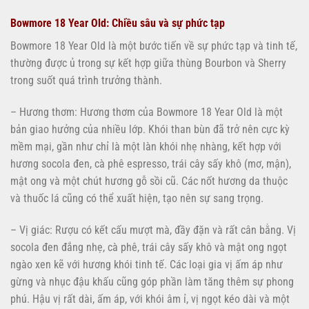
Bowmore 18 Year Old: Chiều sâu và sự phức tạp
Bowmore 18 Year Old là một bước tiến về sự phức tạp và tinh tế,
thường được ủ trong sự kết hợp giữa thùng Bourbon và Sherry
trong suốt quá trình trưởng thành.
– Hương thơm: Hương thơm của Bowmore 18 Year Old là một
bản giao hưởng của nhiều lớp. Khói than bùn đã trở nên cực kỳ
mềm mại, gần như chỉ là một làn khói nhẹ nhàng, kết hợp với
hương socola đen, cà phê espresso, trái cây sấy khô (mơ, mận),
mật ong và một chút hương gỗ sồi cũ. Các nốt hương da thuộc
và thuốc lá cũng có thể xuất hiện, tạo nên sự sang trọng.
– Vị giác: Rượu có kết cấu mượt mà, đầy đặn và rất cân bằng. Vị
socola đen đắng nhẹ, cà phê, trái cây sấy khô và mật ong ngọt
ngào xen kẽ với hương khói tinh tế. Các loại gia vị ấm áp như
gừng và nhục đậu khấu cũng góp phần làm tăng thêm sự phong
phú. Hậu vị rất dài, ấm áp, với khói âm ỉ, vị ngọt kéo dài và một