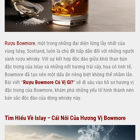
Rượu Bowmore
, một trong những đại diện lừng lẫy nhất của
vùng Islay, Scotland, luôn là chủ đề hấp dẫn đối với những người
sành rượu whisky. Với sự kết hợp độc đáo giữa khói than bùn
đặc trưng của Islay và những nốt hương trái cây, hoa cỏ tinh tế,
Bowmore đã tạo nên một dấu ấn riêng biệt không thể nhầm lẫn.
Bài viết
“
Rượu Bowmore Có Vị Gì?
“
sẽ đi sâu vào hồ sơ hương vị
đặc trưng của Bowmore, khám phá những yếu tố hình thành nên
bản sắc độc đáo của dòng whisky này.
Tìm Hiểu Về Islay – Cái Nôi Của Hương Vị Bowmore