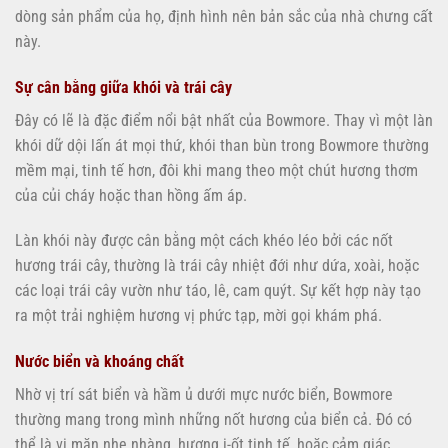
dòng sản phẩm của họ, định hình nên bản sắc của nhà chưng cất
này.
Sự cân bằng giữa khói và trái cây
Đây có lẽ là đặc điểm nổi bật nhất của Bowmore. Thay vì một làn
khói dữ dội lấn át mọi thứ, khói than bùn trong Bowmore thường
mềm mại, tinh tế hơn, đôi khi mang theo một chút hương thơm
của củi cháy hoặc than hồng ấm áp.
Làn khói này được cân bằng một cách khéo léo bởi các nốt
hương trái cây, thường là trái cây nhiệt đới như dứa, xoài, hoặc
các loại trái cây vườn như táo, lê, cam quýt. Sự kết hợp này tạo
ra một trải nghiệm hương vị phức tạp, mời gọi khám phá.
Nước biển và khoáng chất
Nhờ vị trí sát biển và hầm ủ dưới mực nước biển, Bowmore
thường mang trong mình những nốt hương của biển cả. Đó có
thể là vị mặn nhẹ nhàng, hương i-ốt tinh tế, hoặc cảm giác