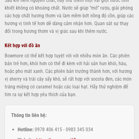
Sau khi nếm nguyên chất, hãy thử thêm một vài giọt nước tinh
khiết không có khoáng chất. Nước sẽ giúp “mở” rượu, giải phóng
các hợp chất hương thơm và làm mềm bớt nồng độ cồn, giúp các
hương vị tinh tế hơn dễ dàng cảm nhận hơn. Quan sát sự thay
đổi trong hương thơm và vị giác sau khi thêm nước.
Kết hợp với đồ ăn
Bowmore có thể kết hợp tuyệt vời với nhiều món ăn. Các phiên
bản trẻ hơn, khói hơn có thể đi kèm với hải sản hun khói, hàu,
hoặc pho mát xanh. Các phiên bản trưởng thành hơn, với hương
vị sherry và trái cây sấy khô, sẽ rất hợp với socola đen, các món
tráng miệng có caramel hoặc các loại hạt. Hãy thử nghiệm để
tìm ra sự kết hợp yêu thích của bạn.
Thông tin liên hệ:
Hotline:
0978 406 415 - 0983 345 034