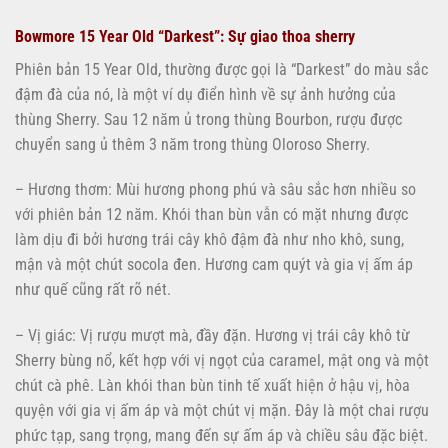
Bowmore 15 Year Old “Darkest”: Sự giao thoa sherry
Phiên bản 15 Year Old, thường được gọi là “Darkest” do màu sắc
đậm đà của nó, là một ví dụ điển hình về sự ảnh hưởng của
thùng Sherry. Sau 12 năm ủ trong thùng Bourbon, rượu được
chuyển sang ủ thêm 3 năm trong thùng Oloroso Sherry.
– Hương thơm: Mùi hương phong phú và sâu sắc hơn nhiều so
với phiên bản 12 năm. Khói than bùn vẫn có mặt nhưng được
làm dịu đi bởi hương trái cây khô đậm đà như nho khô, sung,
mận và một chút socola đen. Hương cam quýt và gia vị ấm áp
như quế cũng rất rõ nét.
– Vị giác: Vị rượu mượt mà, đầy đặn. Hương vị trái cây khô từ
Sherry bùng nổ, kết hợp với vị ngọt của caramel, mật ong và một
chút cà phê. Làn khói than bùn tinh tế xuất hiện ở hậu vị, hòa
quyện với gia vị ấm áp và một chút vị mặn. Đây là một chai rượu
phức tạp, sang trọng, mang đến sự ấm áp và chiều sâu đặc biệt.