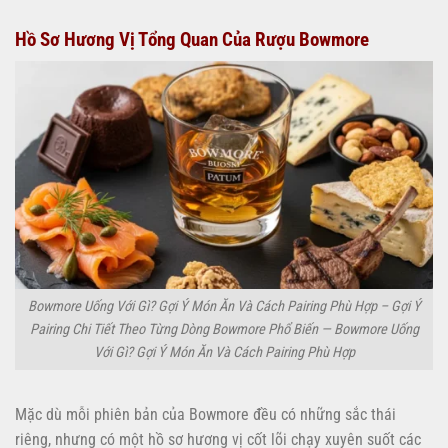
Hồ Sơ Hương Vị Tổng Quan Của Rượu Bowmore
Bowmore Uống Với Gì? Gợi Ý Món Ăn Và Cách Pairing Phù Hợp – Gợi Ý
Pairing Chi Tiết Theo Từng Dòng Bowmore Phổ Biến — Bowmore Uống
Với Gì? Gợi Ý Món Ăn Và Cách Pairing Phù Hợp
Mặc dù mỗi phiên bản của Bowmore đều có những sắc thái
riêng, nhưng có một hồ sơ hương vị cốt lõi chạy xuyên suốt các