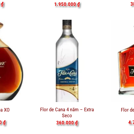
0
₫
3
1.950.000
₫
Flor de Cana 4 năm – Extra
a XO
Flor d
Seco
00
₫
4.
360.000
₫