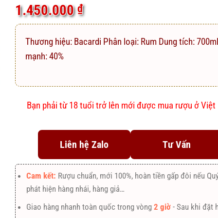
5.0
1
trên 5
1.450.000
₫
dựa trên
đánh giá
Thương hiệu: Bacardi Phân loại: Rum Dung tích: 700m
mạnh: 40%
Bạn phải từ 18 tuổi trở lên mới được mua rượu ở Việ
Liên hệ Zalo
Tư Vấn
Cam kết:
Rượu chuẩn, mới 100%, hoàn tiền gấp đôi nếu Qu
phát hiện hàng nhái, hàng giả…
Giao hàng nhanh toàn quốc trong vòng
2 giờ
- Sau khi đặt 