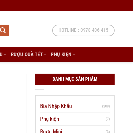
HOTLINE : 0978 406 415
ẨU
RƯỢU QUÀ TẾT
PHỤ KIỆN
DANH MỤC SẢN PHẨM
Bia Nhập Khẩu
(208)
Phụ kiện
(7)
Rượu Mini
(3)