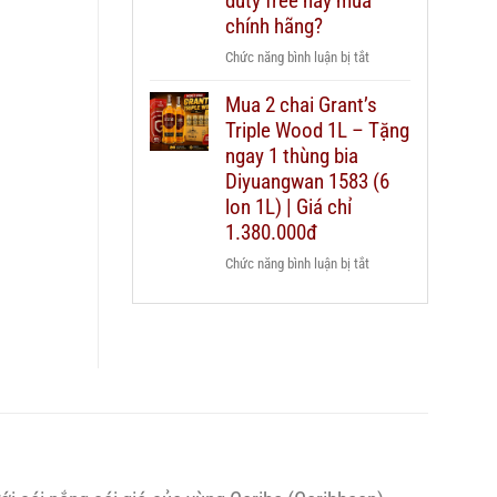
duty free hay mua
nào
Chivas
chính hãng?
cho
25
từng
ở
Chức năng bình luận bị tắt
thật
ngân
Có
giả
sách
Mua 2 chai Grant’s
nên
–
quà
Triple Wood 1L – Tặng
mua
hướng
biếu?
rượu
ngay 1 thùng bia
dẫn
Chivas
Diyuangwan 1583 (6
chi
25
lon 1L) | Giá chỉ
tiết
xách
2026
1.380.000đ
tay
ở
Chức năng bình luận bị tắt
duty
Mua
free
2
hay
chai
mua
Grant’s
chính
Triple
hãng?
Wood
1L
–
Tặng
ngay