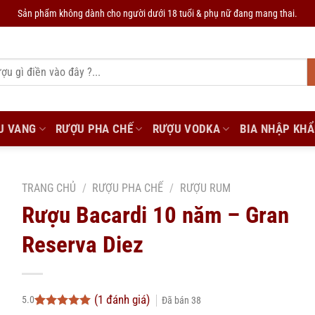
Sản phẩm không dành cho người dưới 18 tuổi & phụ nữ đang mang thai.
U VANG
RƯỢU PHA CHẾ
RƯỢU VODKA
BIA NHẬP KH
TRANG CHỦ
/
RƯỢU PHA CHẾ
/
RƯỢU RUM
Rượu Bacardi 10 năm – Gran
Reserva Diez
(
1
đánh giá)
5.0
Đã bán
38