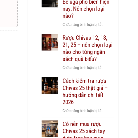
Beluga phổ biến hiện
nay: Nên chọn loại
nào?
ở
Chức năng bình luận bị tắt
Các
Rượu Chivas 12, 18,
dòng
21, 25 – nên chọn loại
Vodka
Beluga
nào cho từng ngân
phổ
sách quà biếu?
biến
ở
Chức năng bình luận bị tắt
hiện
Rượu
nay:
Cách kiểm tra rượu
Chivas
Nên
Chivas 25 thật giả –
12,
chọn
18,
hướng dẫn chi tiết
loại
21,
2026
nào?
25
ở
Chức năng bình luận bị tắt
–
Cách
nên
Có nên mua rượu
kiểm
chọn
Chivas 25 xách tay
tra
loại
rượu