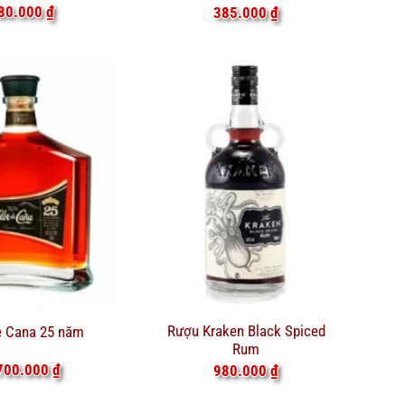
80.000
₫
385.000
₫
Rượu Kraken Black Spiced
e Cana 25 năm
Rum
700.000
₫
980.000
₫