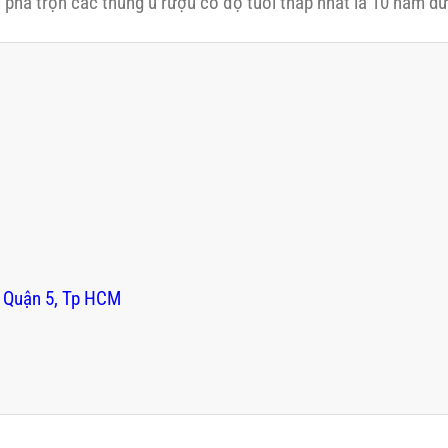
ha trộn các thùng ủ rượu có độ tuổi thấp nhất là 10 năm dướ
 Quận 5, Tp HCM