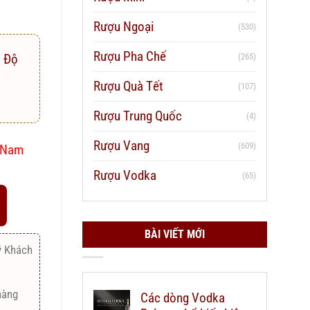
Rượu Ngoại
(530)
Rượu Pha Chế
(265)
l Độ
Rượu Quà Tết
(107)
Rượu Trung Quốc
(4)
Rượu Vang
(609)
t Nam
Rượu Vodka
(65)
BÀI VIẾT MỚI
ý Khách
hàng
Các dòng Vodka