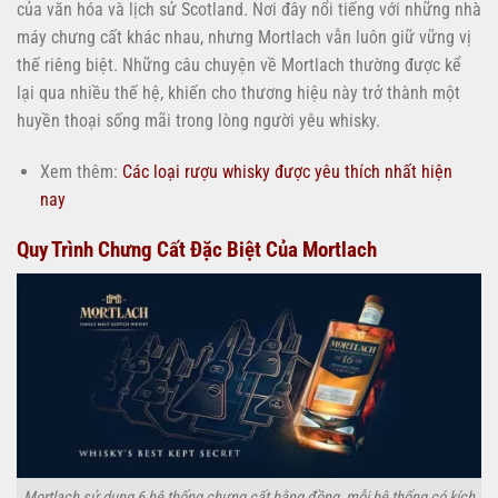
của văn hóa và lịch sử Scotland. Nơi đây nổi tiếng với những nhà
máy chưng cất khác nhau, nhưng Mortlach vẫn luôn giữ vững vị
thế riêng biệt. Những câu chuyện về Mortlach thường được kể
lại qua nhiều thế hệ, khiến cho thương hiệu này trở thành một
huyền thoại sống mãi trong lòng người yêu whisky.
Xem thêm:
Các loại rượu whisky được yêu thích nhất hiện
nay
Quy Trình Chưng Cất Đặc Biệt Của Mortlach
Mortlach sử dụng 6 hệ thống chưng cất bằng đồng, mỗi hệ thống có kích