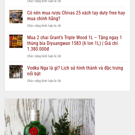
ở
Chức năng bình luận bị tắt
21,
Cách
25
kiểm
Có nên mua rượu Chivas 25 xách tay duty free hay
–
tra
nên
mua chính hãng?
rượu
chọn
ở
Chức năng bình luận bị tắt
Chivas
loại
Có
25
nào
nên
Mua 2 chai Grant’s Triple Wood 1L – Tặng ngay 1
thật
cho
mua
giả
thùng bia Diyuangwan 1583 (6 lon 1L) | Giá chỉ
từng
rượu
–
ngân
1.380.000đ
Chivas
hướng
sách
ở
Chức năng bình luận bị tắt
25
dẫn
quà
Mua
xách
chi
biếu?
2
tay
Vodka Nga là gì? Lịch sử hình thành và đặc trưng
tiết
chai
duty
2026
nổi bật
Grant’s
free
ở
Chức năng bình luận bị tắt
Triple
hay
Vodka
Wood
mua
Nga
1L
chính
là
–
hãng?
gì?
Tặng
Lịch
ngay
sử
1
hình
thùng
thành
bia
và
Diyuangwan
đặc
1583