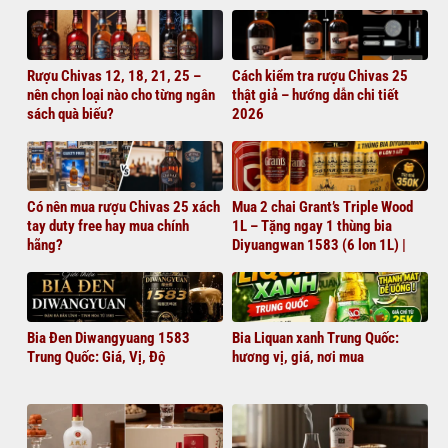
Rượu Chivas 12, 18, 21, 25 –
Cách kiểm tra rượu Chivas 25
nên chọn loại nào cho từng ngân
thật giả – hướng dẫn chi tiết
sách quà biếu?
2026
Có nên mua rượu Chivas 25 xách
Mua 2 chai Grant’s Triple Wood
tay duty free hay mua chính
1L – Tặng ngay 1 thùng bia
hãng?
Diyuangwan 1583 (6 lon 1L) |
Giá chỉ 1.380.000đ
Bia Đen Diwangyuang 1583
Bia Liquan xanh Trung Quốc:
Trung Quốc: Giá, Vị, Độ
hương vị, giá, nơi mua