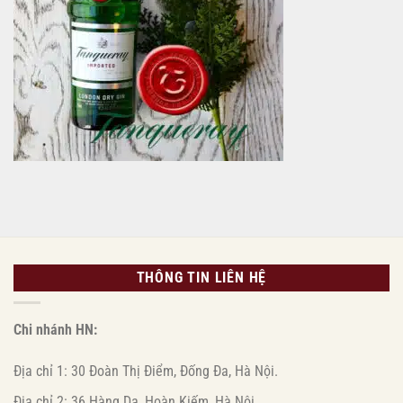
trưng
(6
nổi
lon
bật
1L)
|
Giá
chỉ
1.380.000đ
THÔNG TIN LIÊN HỆ
Chi nhánh HN:
Địa chỉ 1: 30 Đoàn Thị Điểm, Đống Đa, Hà Nội.
Địa chỉ 2: 36 Hàng Da, Hoàn Kiếm, Hà Nội.