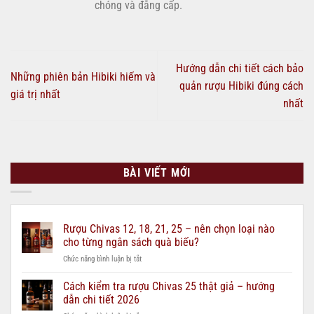
chóng và đẳng cấp.
Hướng dẫn chi tiết cách bảo
Những phiên bản Hibiki hiếm và
quản rượu Hibiki đúng cách
giá trị nhất
nhất
BÀI VIẾT MỚI
Rượu Chivas 12, 18, 21, 25 – nên chọn loại nào
cho từng ngân sách quà biếu?
ở
Chức năng bình luận bị tắt
Rượu
Chivas
Cách kiểm tra rượu Chivas 25 thật giả – hướng
12,
dẫn chi tiết 2026
18,