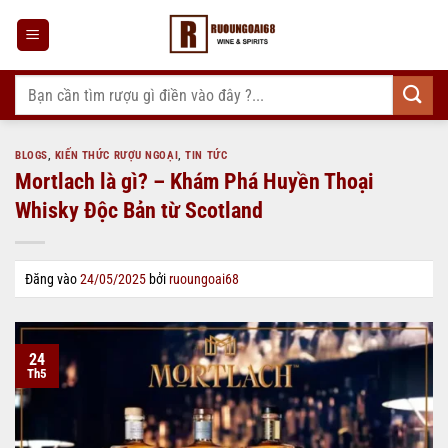
Bỏ
qua
nội
dung
Tìm
kiếm:
BLOGS
,
KIẾN THỨC RƯỢU NGOẠI
,
TIN TỨC
Mortlach là gì? – Khám Phá Huyền Thoại
Whisky Độc Bản từ Scotland
Đăng vào
24/05/2025
bởi
ruoungoai68
24
Th5