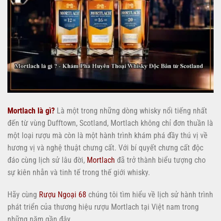
Mortlach là gì?
Là một trong những dòng whisky nổi tiếng nhất
đến từ vùng Dufftown, Scotland, Mortlach không chỉ đơn thuần là
một loại rượu mà còn là một hành trình khám phá đầy thú vị về
hương vị và nghệ thuật chưng cất. Với bí quyết chưng cất độc
đáo cùng lịch sử lâu đời,
Mortlach
đã trở thành biểu tượng cho
sự kiên nhẫn và tinh tế trong thế giới whisky.
Hãy cùng
Rượu Ngoại 68
chúng tôi tìm hiểu về lịch sử hành trình
phát triển của thương hiệu rượu Mortlach tại Việt nam trong
những năm gần đây