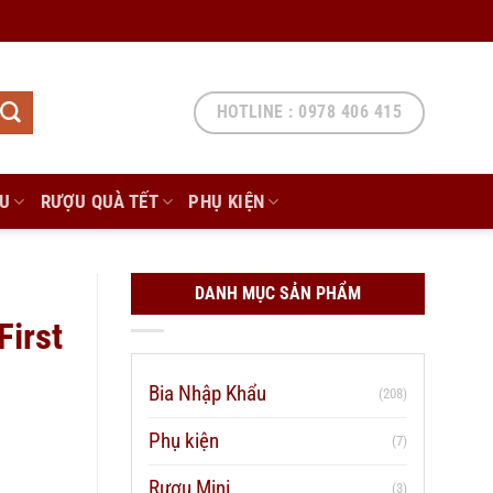
HOTLINE : 0978 406 415
ẨU
RƯỢU QUÀ TẾT
PHỤ KIỆN
DANH MỤC SẢN PHẨM
First
Bia Nhập Khẩu
(208)
Phụ kiện
(7)
Rượu Mini
(3)