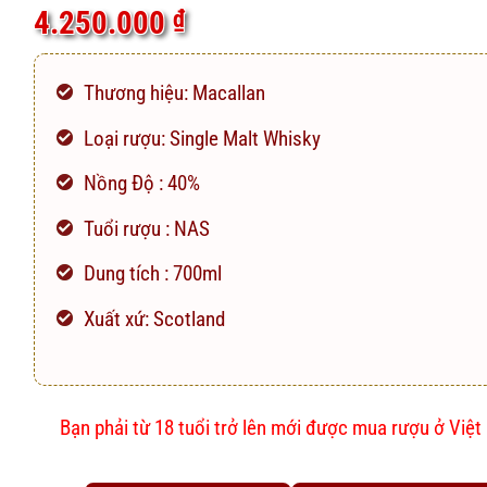
5.0
8
trên 5
4.250.000
₫
dựa trên
đánh giá
Thương hiệu:
Macallan
Loại rượu:
Single Malt Whisky
Nồng Độ : 40%
Tuổi rượu : NAS
Dung tích : 700ml
Xuất xứ: Scotland
Bạn phải từ 18 tuổi trở lên mới được mua rượu ở Việ