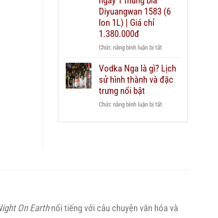
ngay 1 thùng bia
dẫn
Chivas
Diyuangwan 1583 (6
chi
25
lon 1L) | Giá chỉ
tiết
xách
2026
1.380.000đ
tay
ở
Chức năng bình luận bị tắt
duty
Mua
free
Vodka Nga là gì? Lịch
2
hay
sử hình thành và đặc
chai
mua
Grant’s
trưng nổi bật
chính
Triple
hãng?
ở
Chức năng bình luận bị tắt
Wood
Vodka
1L
Nga
–
là
Tặng
gì?
ngay
Lịch
1
sử
thùng
hình
bia
thành
Diyuangwan
và
1583
Night On Earth
nổi tiếng với câu chuyện văn hóa và
đặc
(6
trưng