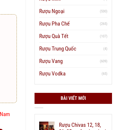
Rượu Ngoại
(530)
Rượu Pha Chế
(265)
Rượu Quà Tết
(107)
Rượu Trung Quốc
(4)
Rượu Vang
(609)
Rượu Vodka
(65)
BÀI VIẾT MỚI
t Nam
Rượu Chivas 12, 18,