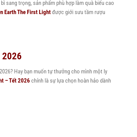
o bì sang trọng, sản phẩm phù hợp làm quà biếu cao
lon
nổi
1L)
 Earth The First Light
được giới sưu tầm rượu
bật
|
Giá
chỉ
1.380.000đ
t 2026
n 2026? Hay bạn muốn tự thưởng cho mình một ly
ht – Tết 2026
chính là sự lựa chọn hoàn hảo dành