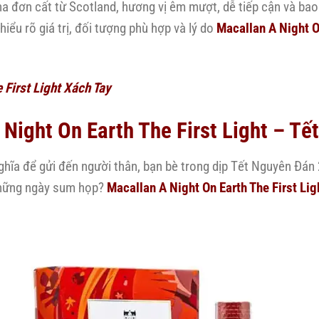
ha đơn cất từ Scotland, hương vị êm mượt, dễ tiếp cận và ba
iểu rõ giá trị, đối tượng phù hợp và lý do
Macallan A Night On
 First Light Xách Tay
Night On Earth The First Light – Tế
hĩa để gửi đến người thân, bạn bè trong dịp Tết Nguyên Đá
những ngày sum họp?
Macallan A Night On Earth The First Lig