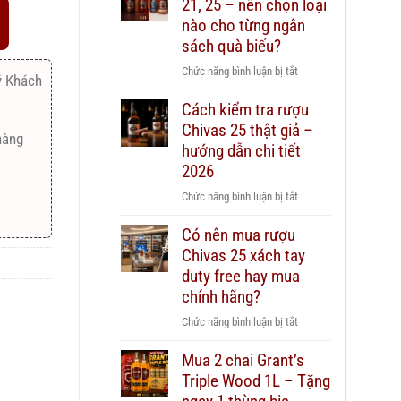
21, 25 – nên chọn loại
nào cho từng ngân
sách quà biếu?
ở
Chức năng bình luận bị tắt
ý Khách
Rượu
Cách kiểm tra rượu
Chivas
Chivas 25 thật giả –
12,
hàng
18,
hướng dẫn chi tiết
21,
2026
25
ở
Chức năng bình luận bị tắt
–
Cách
nên
Có nên mua rượu
kiểm
chọn
Chivas 25 xách tay
tra
loại
rượu
duty free hay mua
nào
Chivas
chính hãng?
cho
25
từng
ở
Chức năng bình luận bị tắt
thật
ngân
Có
giả
sách
Mua 2 chai Grant’s
nên
–
quà
Triple Wood 1L – Tặng
mua
hướng
biếu?
rượu