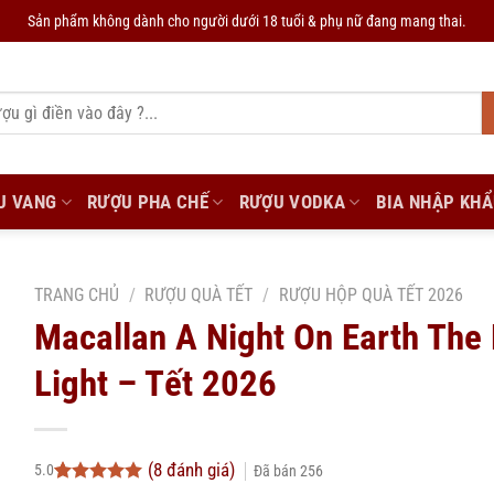
Sản phẩm không dành cho người dưới 18 tuổi & phụ nữ đang mang thai.
U VANG
RƯỢU PHA CHẾ
RƯỢU VODKA
BIA NHẬP KH
TRANG CHỦ
/
RƯỢU QUÀ TẾT
/
RƯỢU HỘP QUÀ TẾT 2026
Macallan A Night On Earth The 
Light – Tết 2026
(
8
đánh giá)
5.0
Đã bán
256