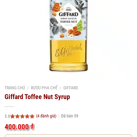
TRANG CHỦ
/
RƯỢU PHA CHẾ
/
GIFFARD
Giffard Toffee Nut Syrup
(
4
đánh giá)
Đã bán
59
5.0
5.0
4
trên 5
400.000
₫
dựa trên
đánh giá