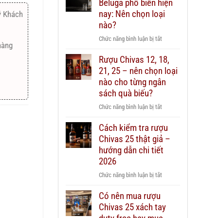
Beluga phổ biến hiện
nay: Nên chọn loại
ý Khách
nào?
ở
Chức năng bình luận bị tắt
hàng
Các
Rượu Chivas 12, 18,
dòng
21, 25 – nên chọn loại
Vodka
Beluga
nào cho từng ngân
phổ
sách quà biếu?
biến
ở
Chức năng bình luận bị tắt
hiện
Rượu
nay:
Cách kiểm tra rượu
Chivas
Nên
Chivas 25 thật giả –
12,
chọn
18,
hướng dẫn chi tiết
loại
21,
2026
nào?
25
ở
Chức năng bình luận bị tắt
–
Cách
nên
Có nên mua rượu
kiểm
chọn
Chivas 25 xách tay
tra
loại
rượu