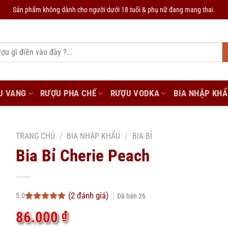
Sản phẩm không dành cho người dưới 18 tuổi & phụ nữ đang mang thai.
U VANG
RƯỢU PHA CHẾ
RƯỢU VODKA
BIA NHẬP KH
TRANG CHỦ
/
BIA NHẬP KHẨU
/
BIA BỈ
Bia Bỉ Cherie Peach
(
2
đánh giá)
5.0
Đã bán
26
5.0
2
trên 5
86.000
₫
dựa trên
đánh giá