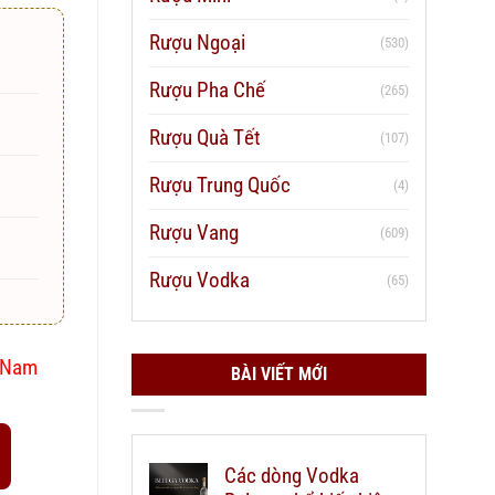
Rượu Ngoại
(530)
Rượu Pha Chế
(265)
Rượu Quà Tết
(107)
Rượu Trung Quốc
(4)
Rượu Vang
(609)
Rượu Vodka
(65)
t Nam
BÀI VIẾT MỚI
Các dòng Vodka