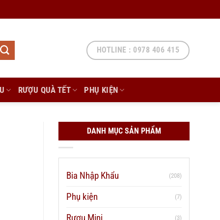
HOTLINE : 0978 406 415
ẨU
RƯỢU QUÀ TẾT
PHỤ KIỆN
DANH MỤC SẢN PHẨM
Bia Nhập Khẩu
(208)
Phụ kiện
(7)
Rượu Mini
(3)