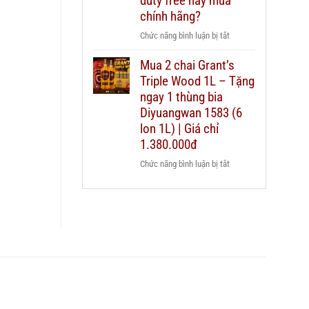
duty free hay mua
nào
Chivas
chính hãng?
cho
25
từng
ở
Chức năng bình luận bị tắt
thật
ngân
Có
giả
sách
Mua 2 chai Grant’s
nên
–
quà
Triple Wood 1L – Tặng
mua
hướng
biếu?
rượu
ngay 1 thùng bia
dẫn
Chivas
Diyuangwan 1583 (6
chi
25
lon 1L) | Giá chỉ
tiết
xách
2026
1.380.000đ
tay
ở
Chức năng bình luận bị tắt
duty
Mua
free
2
hay
chai
mua
Grant’s
chính
Triple
hãng?
Wood
1L
–
Tặng
ngay