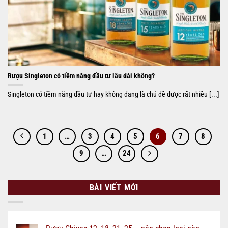
Rượu Singleton có tiềm năng đầu tư lâu dài không?
Singleton có tiềm năng đầu tư hay không đang là chủ đề được rất nhiều [...]
1
…
3
4
5
6
7
8
9
…
24
BÀI VIẾT MỚI