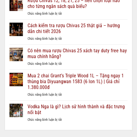
Rượu Chivas 12, 18, 21, 25 – nên chọn loại nào
cho từng ngân sách quà biếu?
ở
Chức năng bình luận bị tắt
Rượu
Chivas
Cách kiểm tra rượu Chivas 25 thật giả – hướng
12,
dẫn chi tiết 2026
18,
ở
Chức năng bình luận bị tắt
21,
Cách
25
kiểm
Có nên mua rượu Chivas 25 xách tay duty free hay
–
tra
nên
mua chính hãng?
rượu
chọn
ở
Chức năng bình luận bị tắt
Chivas
loại
Có
25
nào
nên
Mua 2 chai Grant’s Triple Wood 1L – Tặng ngay 1
thật
cho
mua
giả
thùng bia Diyuangwan 1583 (6 lon 1L) | Giá chỉ
từng
rượu
–
ngân
1.380.000đ
Chivas
hướng
sách
ở
Chức năng bình luận bị tắt
25
dẫn
quà
Mua
xách
chi
biếu?
2
tay
Vodka Nga là gì? Lịch sử hình thành và đặc trưng
tiết
chai
duty
2026
nổi bật
Grant’s
free
ở
Chức năng bình luận bị tắt
Triple
hay
Vodka
Wood
mua
Nga
1L
chính
là
–
hãng?