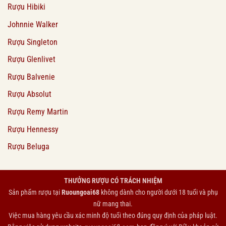
Rượu Hibiki
Johnnie Walker
Rượu Singleton
Rượu Glenlivet
Rượu Balvenie
Rượu Absolut
Rượu Remy Martin
Rượu Hennessy
Rượu Beluga
THƯỞNG RƯỢU CÓ TRÁCH NHIỆM
Sản phẩm rượu tại
Ruoungoai68
không dành cho người dưới 18 tuổi và phụ
nữ mang thai.
Việc mua hàng yêu cầu xác minh độ tuổi theo đúng quy định của pháp luật.