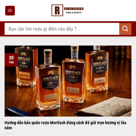
Bỏ
qua
nội
dung
Tìm
kiếm:
30
Th6
Hướng dẫn bảo quản rượu Mortlach đúng cách để giữ trọn hương vị lâu
năm