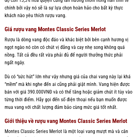
độ cồn 13,5% hòa quyện cùng làn hương thơm nồng nàn tinh tế
chính bởi vậy nó sẽ là sự lựa chọn hoàn hảo cho bất kỳ thực
khách nào yêu thích rượu vang.
Giá rượu vang Montes Classic Series Merlot
Rượu là dòng vang độc đáo và khác biệt bởi bên cạnh hương vị
ngọt ngào nó còn có chút vị đắng và cay nhẹ song không quá
nồng. Tất cả đều rất vừa phải đủ để người thưởng thức phải
ngất ngây.
Dù có “sức hút” lớn như vậy nhưng giá của chai vang này lại khá
“mềm” mà khi nghe đến ai cũng phải giật mình. Vang hiện được
bán với giá 390.000VNĐ và có thể tăng hoặc giảm chút ít tùy vào
từng thời điểm. Hãy gọi đến số điện thoại nếu bạn muốn được
mua vang với chất lượng đảm bảo cùng mức giá tốt nhất.
Giới thiệu về rượu vang Montes Classic Series Merlot
Montes Classic Series Merlot là một loại vang mượt mà và cân