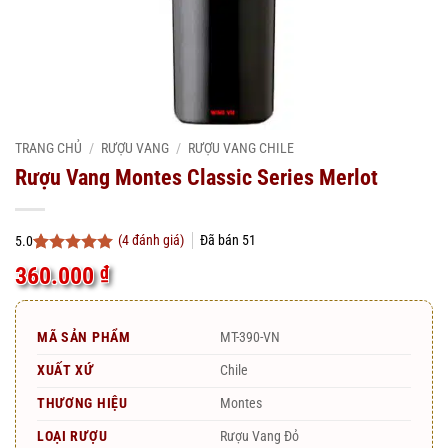
TRANG CHỦ
/
RƯỢU VANG
/
RƯỢU VANG CHILE
Rượu Vang Montes Classic Series Merlot
(
4
đánh giá)
Đã bán
51
5.0
5.0
4
trên 5
360.000
₫
dựa trên
đánh giá
MÃ SẢN PHẨM
MT-390-VN
XUẤT XỨ
Chile
THƯƠNG HIỆU
Montes
LOẠI RƯỢU
Rượu Vang Đỏ