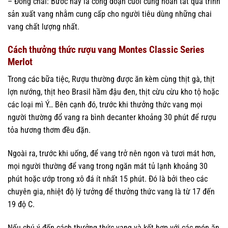
– Đóng chai: Bước này là công đoạn cuối cùng hoàn tất quá trình
sản xuất vang nhằm cung cấp cho người tiêu dùng những chai
vang chất lượng nhất.
Cách thưởng thức rượu vang Montes Classic Series
Merlot
Trong các bữa tiệc, Rượu thường được ăn kèm cùng thịt gà, thịt
lợn nướng, thịt heo Brasil hầm đậu đen, thịt cừu cừu kho tộ hoặc
các loại mì Ý… Bên cạnh đó, trước khi thưởng thức vang mọi
người thường đổ vang ra bình decanter khoảng 30 phút để rượu
tỏa hương thơm đều đặn.
Ngoài ra, trước khi uống, để vang trở nên ngon và tươi mát hơn,
mọi người thường để vang trong ngăn mát tủ lạnh khoảng 30
phút hoặc ướp trong xô đá ít nhất 15 phút. Đó là bởi theo các
chuyên gia, nhiệt độ lý tưởng để thưởng thức vang là từ 17 đến
19 độ C.
Nếu chú ý đến cách thưởng thức vang và kết hợp với các món ăn