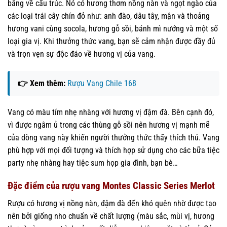
bằng về cấu trúc. Nó có hương thơm nồng nàn và ngọt ngào của
các loại trái cây chín đỏ như: anh đào, dâu tây, mận và thoảng
hương vani cùng socola, hương gỗ sồi, bánh mì nướng và một số
loại gia vị. Khi thưởng thức vang, bạn sẽ cảm nhận được đầy đủ
và trọn vẹn sự độc đáo về hương vị của vang.
👉 Xem thêm:
Rượu Vang Chile 168
Vang có màu tím nhẹ nhàng với hương vị đậm đà. Bên cạnh đó,
vì được ngâm ủ trong các thùng gỗ sồi nên hương vị mạnh mẽ
của dòng vang này khiến người thưởng thức thấy thích thú. Vang
phù hợp với mọi đối tượng và thích hợp sử dụng cho các bữa tiệc
party nhẹ nhàng hay tiệc sum họp gia đình, bạn bè…
Đặc điểm của rượu vang Montes Classic Series Merlot
Rượu có hương vị nồng nàn, đậm đà đến khó quên nhờ được tạo
nên bởi giống nho chuẩn về chất lượng (màu sắc, mùi vị, hương