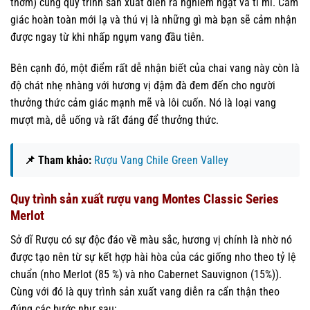
thơm) cùng quy trình sản xuất diễn ra nghiêm ngặt và tỉ mỉ. Cảm
giác hoàn toàn mới lạ và thú vị là những gì mà bạn sẽ cảm nhận
được ngay từ khi nhấp ngụm vang đầu tiên.
Bên cạnh đó, một điểm rất dễ nhận biết của chai vang này còn là
độ chát nhẹ nhàng với hương vị đậm đà đem đến cho người
thưởng thức cảm giác mạnh mẽ và lôi cuốn. Nó là loại vang
mượt mà, dễ uống và rất đáng để thưởng thức.
📌 Tham khảo:
Rượu Vang Chile Green Valley
Quy trình sản xuất rượu vang Montes Classic Series
Merlot
Sở dĩ Rượu có sự độc đáo về màu sắc, hương vị chính là nhờ nó
được tạo nên từ sự kết hợp hài hòa của các giống nho theo tỷ lệ
chuẩn (nho Merlot (85 %) và nho Cabernet Sauvignon (15%)).
Cùng với đó là quy trình sản xuất vang diễn ra cẩn thận theo
đúng các bước như sau: