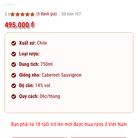
(
5
đánh giá)
Đã bán
107
5.0
5.0
5
trên 5
495.000
₫
dựa trên
đánh giá
Xuất xứ:
Chile
Loại rượu:
Dung tích:
750ml
Giống nho:
Cabernet Sauvignon
Độ cồn:
14% vol
Quy cách:
06c/thùng
Bạn phải từ 18 tuổi trở lên mới được mua rượu ở Việt Nam