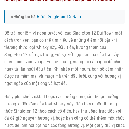
⭐ Đừng bỏ lỡ:
Rượu Singleton 15 Năm
Để trải nghiệm vị ngon tuyệt vời của Singleton 12 Dufftown một
cách trọn vẹn, bạn có thể tìm hiểu về những điểm nổi bật khi
thưởng thức loại whisky này. Đầu tiên, hương thơm của
Singleton 12 rất đặc trưng, với sự kết hợp hài hòa của trái cây
chín mọng, vani và gia vị nhẹ nhàng, mang lại cảm giác dễ chịu
ngay từ lần ngửi đầu tiên. Khi nhấp một ngụm, bạn sẽ cảm nhận
được sự mềm mại và mượt mà trên đầu lưỡi, cùng với hương vị
ngọt ngào của mật ong và hạt dẻ.
Gợi ý pha chế cocktail hoặc cách uống đơn giản để tận hưởng
hương vị độc đáo của loại whisky này. Nếu bạn muốn thưởng
thức Singleton 12 theo cách cổ điển, hãy thử uống trực tiếp với
đá để giữ nguyên hương vị, hoặc bạn cũng có thể thêm một chút
nước để làm nổi bật hơn các tầng hương vị. Một gợi ý thú vị khác