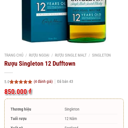
TRANG CHỦ
/
RƯỢU NGOẠI
/
RƯỢU SINGLE MALT
/
SINGLETON
Rượu Singleton 12 Dufftown
(
4
đánh giá)
Đã bán
43
5.0
5.0
4
trên 5
850.000
₫
dựa trên
đánh giá
Thương hiệu
Singleton
Tuổi rượu
12 Năm