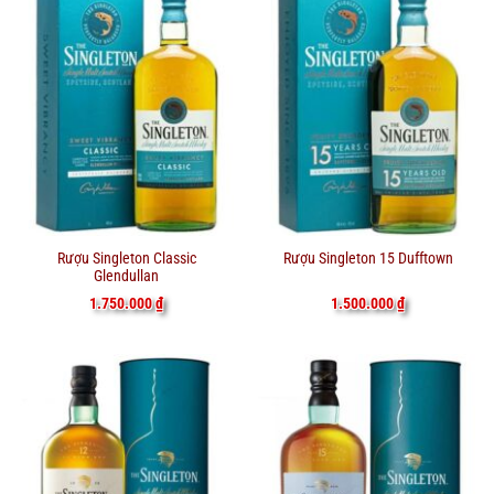
Rượu Singleton Classic
Rượu Singleton 15 Dufftown
Glendullan
1.750.000
₫
1.500.000
₫