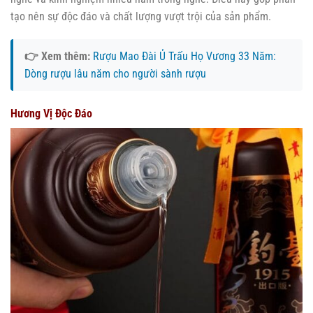
tạo nên sự độc đáo và chất lượng vượt trội của sản phẩm.
👉 Xem thêm:
Rượu Mao Đài Ủ Trấu Họ Vương 33 Năm:
Dòng rượu lâu năm cho người sành rượu
Hương Vị Độc Đáo