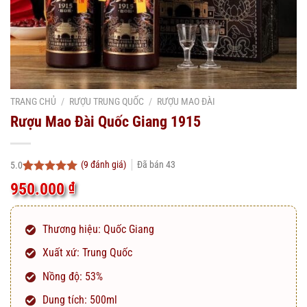
TRANG CHỦ
/
RƯỢU TRUNG QUỐC
/
RƯỢU MAO ĐÀI
Rượu Mao Đài Quốc Giang 1915
(
9
đánh giá)
Đã bán
43
5.0
5.0
9
trên 5
950.000
₫
dựa trên
đánh giá
Thương hiệu: Quốc Giang
Xuất xứ: Trung Quốc
Nồng độ: 53%
Dung tích: 500ml