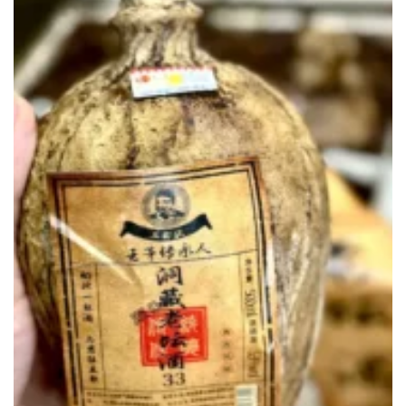
Rượu Mao Đài Ủ Trấu Họ Vương 33 Năm: Dòng rượu lâu
năm cho người sành rượu