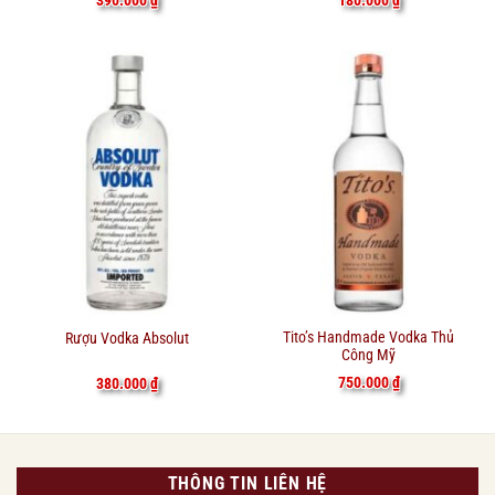
390.000
₫
180.000
₫
Tito’s Handmade Vodka Thủ
Rượu Vodka Absolut
Công Mỹ
750.000
₫
380.000
₫
THÔNG TIN LIÊN HỆ