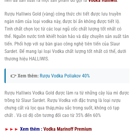
nên đã sản xuất ra một sản phẩm đó gọi là
Vodka Halliwis
.
Rượu Halliwis Gold (vàng) công thức chi tiết được lưu truyền
ngàn năm của loại vodka này, được bí ẩn không được tiết lộ.
Tinh chất chọn lọc từ các loại ngũ cốc chất lượng tốt nhất có
thể. Nguồn nước tinh khiết hoàn hảo và dây chuyền sản xuất tân
tiến. Phối hợp với sự bàn giao công nghệ tiên tiến của Slaur
Sardet. Để mang lại loại Vodka chất lượng tốt nhất có thể, dưới
thương hiệu HALLIWIS.
👉 Xem thêm:
Rượu Vodka Poliakov 40%
Rượu Halliwis Vodka Gold được làm ra từ những cây lúa mì được
trồng từ Slaur Sardet. Rượu Vodka với đặc trưng là loại rượu
chưng cất và lọc qua tháp,màu sắc trong suốt, không có tạp
chất . Và có độ cồn tương đối cao từ 35% đến 60%
►►►
Xem thêm :
Vodka Marinoff Premium