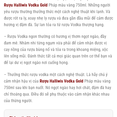
Rượu Halliwis Vodka Gold
Pháp màu vàng 750ml. Những người
yêu rượu thường thưởng thức một cách nghệ thuật khi lạnh. Và
được rót ra ly, xoay nhẹ ly rượu và đưa gần đầu mũi để cảm được
hương vị đậm đà. Sự lan tỏa ra từ rượu Vodka thượng hạng.
– Rượu Vodka ngon thường có hương vị thơm ngọt ngào, đầy
đam mê. Nhâm nhi từng ngụm vừa phải để cảm nhận được vị
cay nồng của rượu bùng nổ và tỏa ra trong khoang miệng, xộc
lên sống mũi. Đánh thức tất cả mọi giác quan trên cơ thể bạn và
để lại dư vị ngọt ngào nơi cuống họng.
– Thưởng thức rượu vodka một cách nghệ thuật. Là hãy chú ý
cảm nhận hậu vị của
Rượu Halliwis Vodka Gold
Pháp màu vàng
750ml sau khi bạn nuốt. Nó ngọt ngào hay hơi chát, đậm đà hay
chỉ thoáng qua. Điều đó sẽ phụ thuộc vào cảm nhận khác nhau
của thừng người.