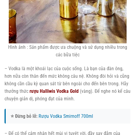
Hình ảnh : Sản phẩm được ưa chuộng và sử dụng nhiều trong
các bữa tiệc
– Vodka là một khoái lạc của cuộc sống. Là bạn của đàn ông,
hơn nữa còn thân đến mức không câu nệ. Không đòi hỏi và cũng
không cần cầu kỳ quan sát từ bên ngoài cho đến bên trong. Hãy
thưởng thức
rượu Halliwis Vodka Gold
(vàng). Để nghe nó kể câu
chuyện giản dị, phóng đạt của mình.
⭐ Đừng bỏ lỡ:
Rượu Vodka Smirnoff 700ml
– Để có thể cảm nhận hết mùi vị tuyệt vời, đầy say đắm của