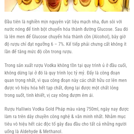
Đầu tiên là nghiền mịn nguyên vật liệu mạch nha, đun sôi với
nước nóng để tinh bột chuyển hóa thành đường Glucose. Sau đó
là lên men để Glucose chuyển hóa thành cồn (Alcohol), bây giờ
độ rượu chỉ đạt ngưỡng 6 – 7%. Kế tiếp phải chưng cất không ít
lần để tăng mức độ cồn trong rượu.
Trong sản xuất rượu Vodka không tồn tại quy trình ủ ở đầu cuối,
không dừng lại ở đó là quy trình lọc tỷ mỷ. Đấy là công đoạn
quan trọng nhất, vì qua công đoạn này các chất hữu cơ lên men
được vô hiệu hóa hết tạp chất, đọng lại được một chất lỏng
trong suốt, tinh khiết, vị cay nồng đượm êm ái.
Rượu Halliwis Vodka Gold Pháp màu vàng 750ml, ngày nay được
làm ra trên dây chuyền công nghệ & văn minh nhất. Nhằm mục
tiêu vô hiệu hết các độc tố gây đau đầu cho tất cả những người
uống là Aldehyde & Methanol.