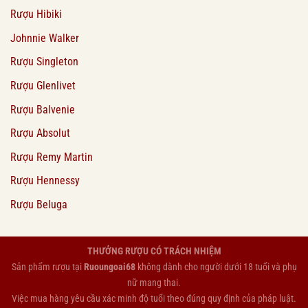
Rượu Hibiki
Johnnie Walker
Rượu Singleton
Rượu Glenlivet
Rượu Balvenie
Rượu Absolut
Rượu Remy Martin
Rượu Hennessy
Rượu Beluga
THƯỞNG RƯỢU CÓ TRÁCH NHIỆM
Sản phẩm rượu tại
Ruoungoai68
không dành cho người dưới 18 tuổi và phụ
nữ mang thai.
Việc mua hàng yêu cầu xác minh độ tuổi theo đúng quy định của pháp luật.