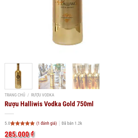
TRANG CHỦ
/
RƯỢU VODKA
Rượu Halliwis Vodka Gold 750ml
(
1
đánh giá)
Đã bán
1.2k
5.0
5.0
1
trên 5
285.000
₫
dựa trên