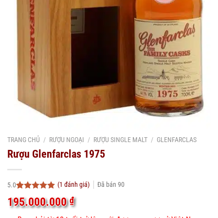
TRANG CHỦ
/
RƯỢU NGOẠI
/
RƯỢU SINGLE MALT
/
GLENFARCLAS
Rượu Glenfarclas 1975
(
1
đánh giá)
Đã bán
90
5.0
5.0
1
trên 5
195.000.000
₫
dựa trên
đánh giá