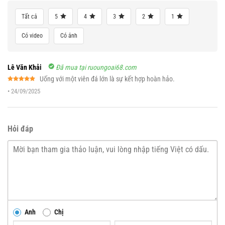
Tất cả
5
4
3
2
1
Có video
Có ảnh
Lê Văn Khải
Đã mua tại ruoungoai68.com
Uống với một viên đá lớn là sự kết hợp hoàn hảo.
Được xếp
•
24/09/2025
hạng
5
5
sao
Hỏi đáp
Anh
Chị