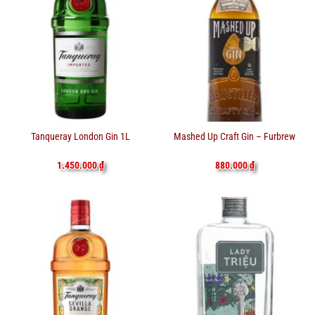
Tanqueray London Gin 1L
Mashed Up Craft Gin – Furbrew
1.450.000
₫
880.000
₫