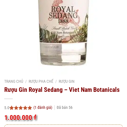
TRANG CHỦ
/
RƯỢU PHA CHẾ
/
RƯỢU GIN
Rượu Gin Royal Sedang – Viet Nam Botanicals
(
1
đánh giá)
Đã bán
56
5.0
5.0
1
trên 5
1.000.000
₫
dựa trên
đánh giá