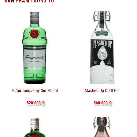
SẢN PHẨM TƯƠNG TỰ
Rượu Tanqueray Gin 700ml
Mashed Up Craft Gin
520.000
₫
560.000
₫