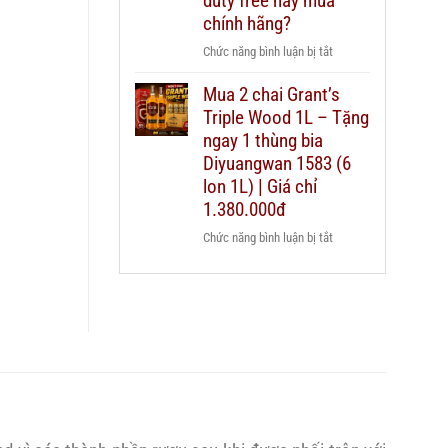
duty free hay mua
nào
Chivas
chính hãng?
cho
25
từng
ở
Chức năng bình luận bị tắt
thật
ngân
Có
giả
sách
Mua 2 chai Grant’s
nên
–
quà
Triple Wood 1L – Tặng
mua
hướng
biếu?
rượu
ngay 1 thùng bia
dẫn
Chivas
Diyuangwan 1583 (6
chi
25
lon 1L) | Giá chỉ
tiết
xách
2026
1.380.000đ
tay
ở
Chức năng bình luận bị tắt
duty
Mua
free
2
hay
chai
mua
Grant’s
chính
Triple
hãng?
Wood
1L
–
Tặng
ngay