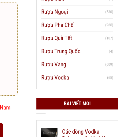
Rượu Ngoại
(530)
Rượu Pha Chế
(265)
Rượu Quà Tết
(107)
Rượu Trung Quốc
(4)
Rượu Vang
(609)
Rượu Vodka
(65)
BÀI VIẾT MỚI
t Nam
Các dòng Vodka