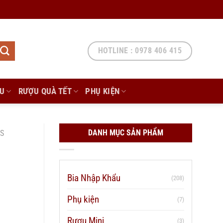
HOTLINE : 0978 406 415
ẨU
RƯỢU QUÀ TẾT
PHỤ KIỆN
DANH MỤC SẢN PHẨM
S
Bia Nhập Khẩu
(208)
Phụ kiện
(7)
Rượu Mini
(3)