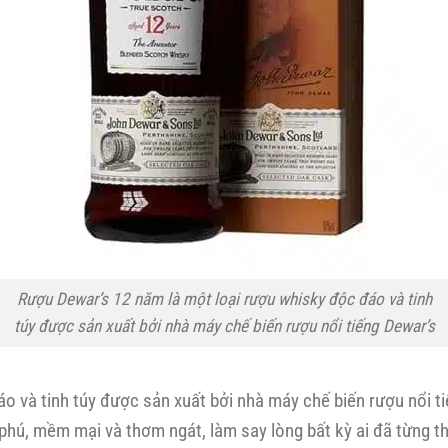
Rượu Dewar’s 12 năm là một loại rượu whisky độc đáo và tinh
túy được sản xuất bởi nhà máy chế biến rượu nổi tiếng Dewar’s
 và tinh túy được sản xuất bởi nhà máy chế biến rượu nổi ti
hú, mềm mại và thơm ngát, làm say lòng bất kỳ ai đã từng t