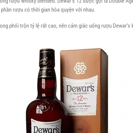
òng rượu whisky blended. Dewar’s 12 được gọi là Double Age
phần rượu có thời gian hòa quyện với nhau.
ong phối trộn tỷ lệ rất cao, nên cảm giác uống rượu Dewar’s 