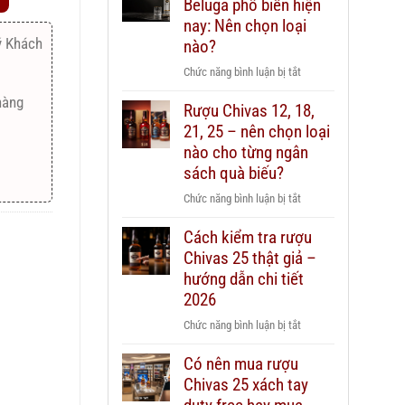
Beluga phổ biến hiện
nay: Nên chọn loại
ý Khách
nào?
ở
Chức năng bình luận bị tắt
Các
hàng
Rượu Chivas 12, 18,
dòng
21, 25 – nên chọn loại
Vodka
Beluga
nào cho từng ngân
phổ
sách quà biếu?
biến
ở
Chức năng bình luận bị tắt
hiện
Rượu
nay:
Cách kiểm tra rượu
Chivas
Nên
Chivas 25 thật giả –
12,
chọn
18,
hướng dẫn chi tiết
loại
21,
2026
nào?
25
ở
Chức năng bình luận bị tắt
–
Cách
nên
Có nên mua rượu
kiểm
chọn
Chivas 25 xách tay
tra
loại
rượu