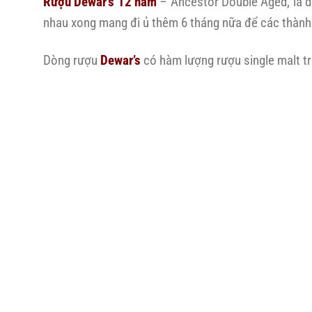
Rượu Dewar’s 12 năm
– Ancestor Double Aged, là d
nhau xong mang đi ủ thêm 6 tháng nữa để các thành 
Dòng rượu
Dewar’s
có hàm lượng rượu single malt tr