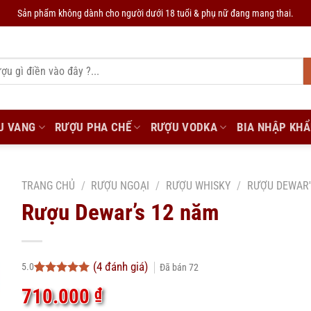
Sản phẩm không dành cho người dưới 18 tuổi & phụ nữ đang mang thai.
U VANG
RƯỢU PHA CHẾ
RƯỢU VODKA
BIA NHẬP KH
TRANG CHỦ
/
RƯỢU NGOẠI
/
RƯỢU WHISKY
/
RƯỢU DEWAR'
Rượu Dewar’s 12 năm
(
4
đánh giá)
5.0
Đã bán
72
5.0
4
trên 5
710.000
₫
dựa trên
đánh giá