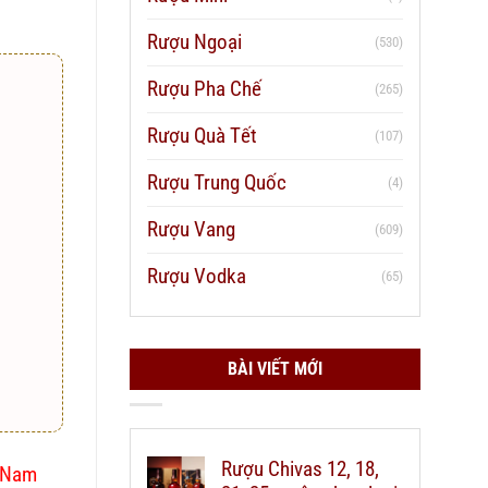
Rượu Ngoại
(530)
Rượu Pha Chế
(265)
Rượu Quà Tết
(107)
Rượu Trung Quốc
(4)
Rượu Vang
(609)
Rượu Vodka
(65)
BÀI VIẾT MỚI
Rượu Chivas 12, 18,
t Nam