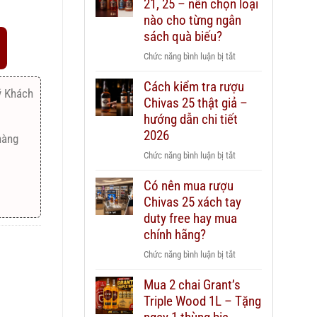
21, 25 – nên chọn loại
nào cho từng ngân
sách quà biếu?
ở
Chức năng bình luận bị tắt
Rượu
Cách kiểm tra rượu
Chivas
ý Khách
Chivas 25 thật giả –
12,
18,
hướng dẫn chi tiết
21,
2026
hàng
25
ở
Chức năng bình luận bị tắt
–
Cách
nên
Có nên mua rượu
kiểm
chọn
Chivas 25 xách tay
tra
loại
rượu
duty free hay mua
nào
Chivas
chính hãng?
cho
25
từng
ở
Chức năng bình luận bị tắt
thật
ngân
Có
giả
sách
Mua 2 chai Grant’s
nên
–
quà
Triple Wood 1L – Tặng
mua
hướng
biếu?
rượu