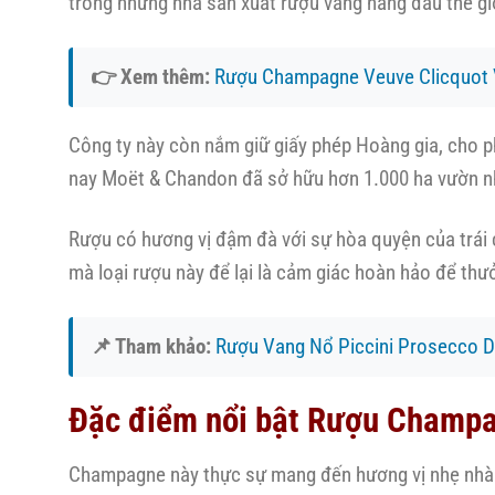
trong những nhà sản xuất rượu vang hàng đầu thế gi
👉 Xem thêm:
Rượu Champagne Veuve Clicquot 
Công ty này còn nắm giữ giấy phép Hoàng gia, cho 
nay Moët & Chandon đã sở hữu hơn 1.000 ha vườn n
Rượu có hương vị đậm đà với sự hòa quyện của trái 
mà loại rượu này để lại là cảm giác hoàn hảo để th
📌 Tham khảo:
Rượu Vang Nổ Piccini Prosecco D
Đặc điểm nổi bật Rượu Champa
Champagne này thực sự mang đến hương vị nhẹ nhàng 