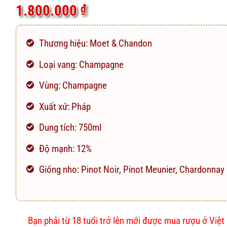
5.0
3
trên 5
1.800.000
₫
dựa trên
đánh giá
Thương hiệu: Moet & Chandon
Loại vang: Champagne
Vùng: Champagne
Xuất xứ: Pháp
Dung tích: 750ml
Độ mạnh: 12%
Giống nho: Pinot Noir, Pinot Meunier, Chardonnay
Bạn phải từ 18 tuổi trở lên mới được mua rượu ở Việ