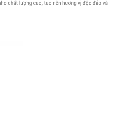
nho chất lượng cao, tạo nên hương vị độc đáo và
lon
nổi
1L)
bật
|
Giá
chỉ
1.380.000đ