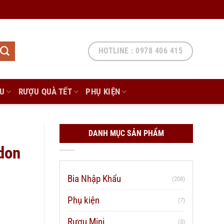
HOTLINE : 0978 406 415
ẨU
RƯỢU QUÀ TẾT
PHỤ KIỆN
DANH MỤC SẢN PHẨM
don
Bia Nhập Khẩu
(208)
Phụ kiện
(7)
Rượu Mini
(3)