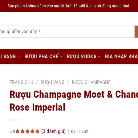
Sản phẩm không dành cho người dưới 18 tuổi & phụ nữ đang mang thai.
U VANG
RƯỢU PHA CHẾ
RƯỢU VODKA
BIA NHẬP KH
TRANG CHỦ
/
RƯỢU VANG
/
RƯỢU CHAMPAGNE
Rượu Champagne Moet & Chan
Rose Imperial
(
3
đánh giá)
5.0
Đã bán
52