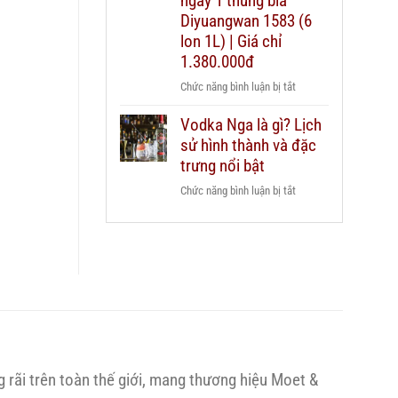
ngay 1 thùng bia
dẫn
Chivas
Diyuangwan 1583 (6
chi
25
lon 1L) | Giá chỉ
tiết
xách
2026
1.380.000đ
tay
ở
Chức năng bình luận bị tắt
duty
Mua
free
Vodka Nga là gì? Lịch
2
hay
sử hình thành và đặc
chai
mua
Grant’s
trưng nổi bật
chính
Triple
hãng?
ở
Chức năng bình luận bị tắt
Wood
Vodka
1L
Nga
–
là
Tặng
gì?
ngay
Lịch
1
sử
thùng
hình
bia
thành
Diyuangwan
và
1583
rãi trên toàn thế giới, mang thương hiệu Moet &
đặc
(6
trưng