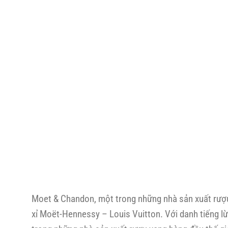
Moet & Chandon, một trong những nhà sản xuất rượu 
xỉ Moët-Hennessy – Louis Vuitton. Với danh tiếng l