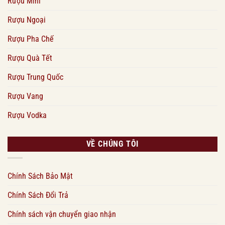
Rượu Mini
Rượu Ngoại
Rượu Pha Chế
Rượu Quà Tết
Rượu Trung Quốc
Rượu Vang
Rượu Vodka
VỀ CHÚNG TÔI
Chính Sách Bảo Mật
Chính Sách Đổi Trả
Chính sách vận chuyển giao nhận