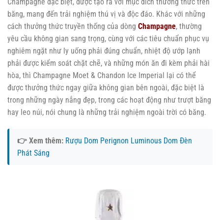
Champagne đặc biệt, được tạo ra với mục đích thưởng thức trên
băng, mang đến trải nghiệm thú vị và độc đáo. Khác với những
cách thưởng thức truyền thống của dòng
Champagne
, thường
yêu cầu không gian sang trọng, cùng với các tiêu chuẩn phục vụ
nghiêm ngặt như ly uống phải đúng chuẩn, nhiệt độ ướp lạnh
phải được kiểm soát chặt chẽ, và những món ăn đi kèm phải hài
hòa, thì Champagne Moet & Chandon Ice Imperial lại có thể
được thưởng thức ngay giữa không gian bên ngoài, đặc biệt là
trong những ngày nắng đẹp, trong các hoạt động như trượt băng
hay leo núi, nói chung là những trải nghiệm ngoài trời có băng.
👉 Xem thêm:
Rượu Dom Perignon Luminous Dom Đèn
Phát Sáng