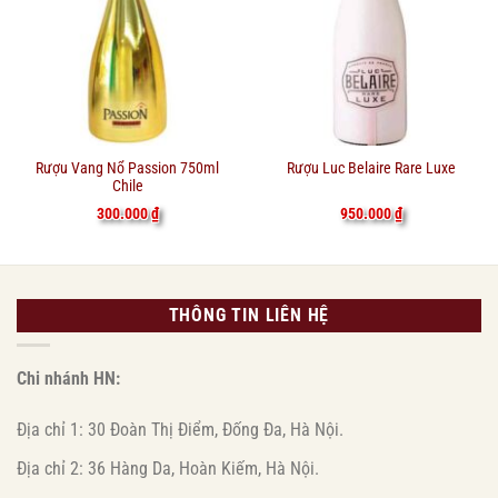
Rượu Vang Nổ Passion 750ml
Rượu Luc Belaire Rare Luxe
Chile
300.000
₫
950.000
₫
THÔNG TIN LIÊN HỆ
Chi nhánh HN:
Địa chỉ 1: 30 Đoàn Thị Điểm, Đống Đa, Hà Nội.
Địa chỉ 2: 36 Hàng Da, Hoàn Kiếm, Hà Nội.