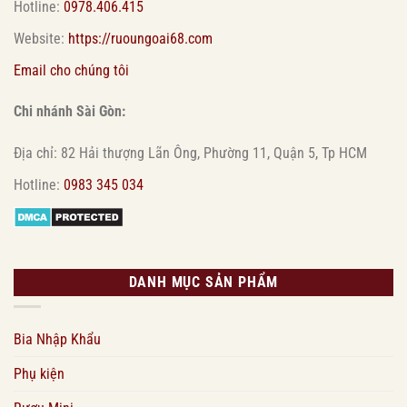
Hotline:
0978.406.415
Website:
https://ruoungoai68.com
Email cho chúng tôi
Chi nhánh Sài Gòn:
Địa chỉ: 82 Hải thượng Lãn Ông, Phường 11, Quận 5, Tp HCM
Hotline:
0983 345 034
DANH MỤC SẢN PHẨM
Bia Nhập Khẩu
Phụ kiện