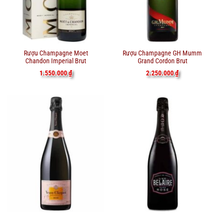
Rượu Champagne Moet
Rượu Champagne GH Mumm
Chandon Imperial Brut
Grand Cordon Brut
1.550.000
₫
2.250.000
₫