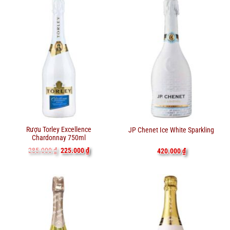
Rượu Torley Excellence
JP Chenet Ice White Sparkling
Chardonnay 750ml
Giá
Giá
285.000
₫
225.000
₫
420.000
₫
gốc
hiện
là:
tại
285.000 ₫.
là:
225.000 ₫.