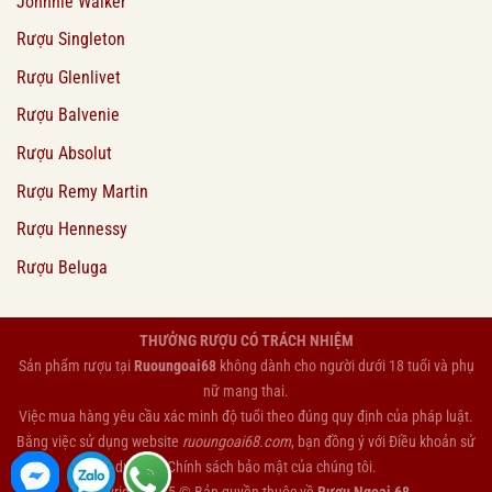
Johnnie Walker
Rượu Singleton
Rượu Glenlivet
Rượu Balvenie
Rượu Absolut
Rượu Remy Martin
Rượu Hennessy
Rượu Beluga
THƯỞNG RƯỢU CÓ TRÁCH NHIỆM
Sản phẩm rượu tại
Ruoungoai68
không dành cho người dưới 18 tuổi và phụ
nữ mang thai.
Việc mua hàng yêu cầu xác minh độ tuổi theo đúng quy định của pháp luật.
Bằng việc sử dụng website
ruoungoai68.com
, bạn đồng ý với
Điều khoản sử
dụng
và
Chính sách bảo mật
của chúng tôi.