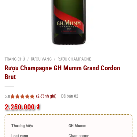
TRANG CHỦ
/
RƯỢU VANG
/
RƯỢU CHAMPAGNE
Rượu Champagne GH Mumm Grand Cordon
Brut
(
2
đánh giá)
Đã bán
82
5.0
5.0
2
trên 5
2.250.000
₫
dựa trên
đánh giá
Thương hiệu
GH Mumm
Loại vang
Champagne