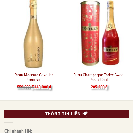
Rượu Moscato Cavatina
Rượu Champagne Torley Sweet
Premium
Red 750ml
Giá
Giá
550.000
₫
440.000
₫
285.000
₫
gốc
hiện
là:
tại
550.000 ₫.
là:
440.000 ₫.
THÔNG TIN LIÊN HỆ
Chi nhánh HN: