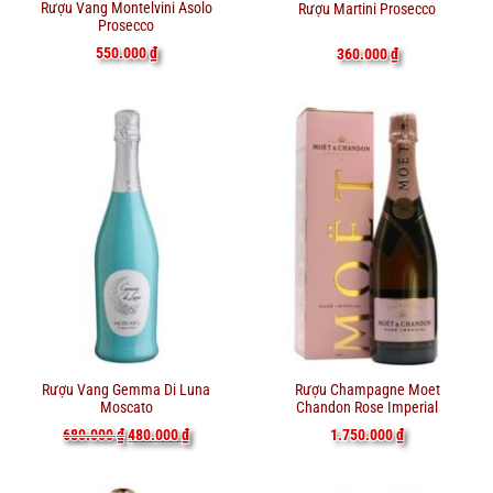
Rượu Vang Montelvini Asolo
Rượu Martini Prosecco
Prosecco
550.000
₫
360.000
₫
Rượu Vang Gemma Di Luna
Rượu Champagne Moet
Moscato
Chandon Rose Imperial
Giá
Giá
680.000
₫
480.000
₫
1.750.000
₫
gốc
hiện
là:
tại
680.000 ₫.
là:
480.000 ₫.