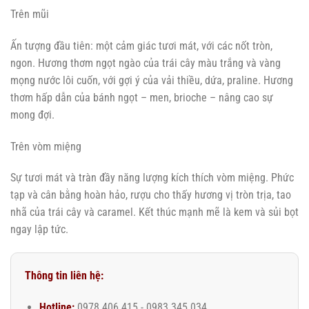
Trên mũi
Ấn tượng đầu tiên: một cảm giác tươi mát, với các nốt tròn,
ngon. Hương thơm ngọt ngào của trái cây màu trắng và vàng
mọng nước lôi cuốn, với gợi ý của vải thiều, dứa, praline. Hương
thơm hấp dẫn của bánh ngọt – men, brioche – nâng cao sự
mong đợi.
Trên vòm miệng
Sự tươi mát và tràn đầy năng lượng kích thích vòm miệng. Phức
tạp và cân bằng hoàn hảo, rượu cho thấy hương vị tròn trịa, tao
nhã của trái cây và caramel. Kết thúc mạnh mẽ là kem và sủi bọt
ngay lập tức.
Thông tin liên hệ:
Hotline:
0978 406 415 - 0983 345 034