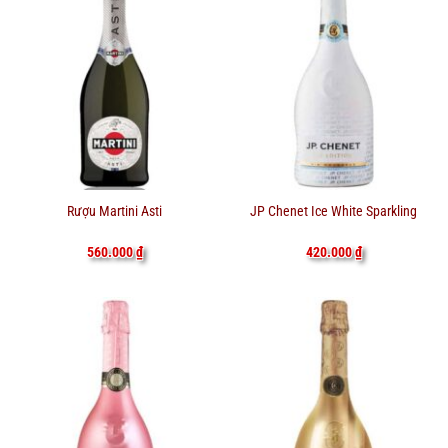
Rượu Martini Asti
JP Chenet Ice White Sparkling
560.000
₫
420.000
₫