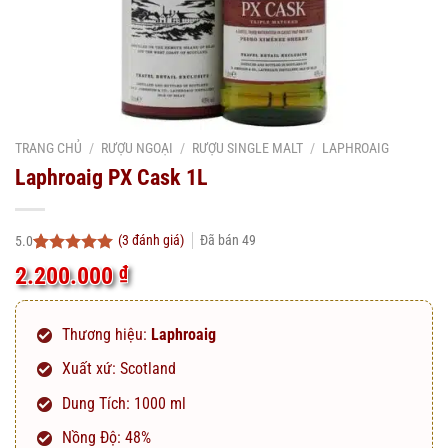
TRANG CHỦ
/
RƯỢU NGOẠI
/
RƯỢU SINGLE MALT
/
LAPHROAIG
Laphroaig PX Cask 1L
(
3
đánh giá)
Đã bán
49
5.0
5.0
3
trên 5
2.200.000
₫
dựa trên
đánh giá
Thương hiệu:
Laphroaig
Xuất xứ: Scotland
Dung Tích: 1000 ml
Nồng Độ: 48%