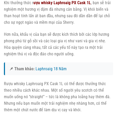
Khi thưởng thức r
ượu whisky Laphroaig PX Cask 1L
, bạn sẽ trải
nghiệm một hương vị đậm đà nhưng cân bằng. Vị khói biển và
than hoạt tính lấn át ban đầu, nhưng sau đó dần dần để lại chỗ
cho sự ngọt ngào và mềm mại của Sherry.
Hơn nữa, khẩu vị của bạn sẽ được kích thích bởi các lớp hương
phong phú từ gỗ sồi và các loại gia vị như vani và gia vị nhẹ.
Hòa quyện cùng nhau, tất cả các yếu tố này tạo ra một trải
nghiệm thú vị và độc đáo cho người uống.
📌 Tham khảo:
Laphroaig 18 Năm
Rượu whisky Laphroaig PX Cask 1L có thể được thưởng thức
theo nhiều cách khác nhau. Một số người yêu scotch có thể
muốn uống nó “straight” – tức là không pha loãng hay thêm đá.
Nhưng nếu bạn muốn một trải nghiệm nhẹ nhàng hơn, có thể
thêm một chút nước để làm dịu vị cay và khói.