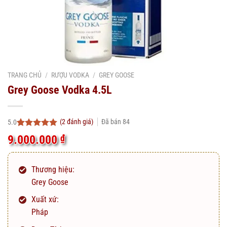
TRANG CHỦ
/
RƯỢU VODKA
/
GREY GOOSE
Grey Goose Vodka 4.5L
(
2
đánh giá)
Đã bán
84
5.0
5.0
2
trên 5
9.000.000
₫
dựa trên
đánh giá
Thương hiệu:
Grey Goose
Xuất xứ:
Pháp