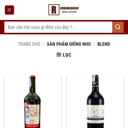
Bỏ
qua
nội
dung
Tìm
kiếm:
TRANG CHỦ
/
SẢN PHẨM GIỐNG NHO
/
BLEND
LỌC