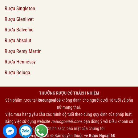
Rượu Singleton
Rượu Glenlivet
Rượu Balvenie
Rượu Absolut
Rượu Remy Martin
Rượu Hennessy
Rượu Beluga
THƯỞNG RƯỢU CÓ TRÁCH NHIỆM
Sản phẩm rượu tại
Ruoungoai68
không dành cho người dưới 18 tuổi và phụ
nữ mang thai.
Việc mua hàng yêu cầu xác minh độ tuổi theo đúng quy định của pháp luật.
Bằng việc sử dụng website
ruoungoai68.com
, bạn đồng ý với
Điều khoản sử
dụng
và
Chính sách bảo mật
của chúng tôi.
Copyright 2025 © Bản quyền thuộc về
Rượu Ngoại 68