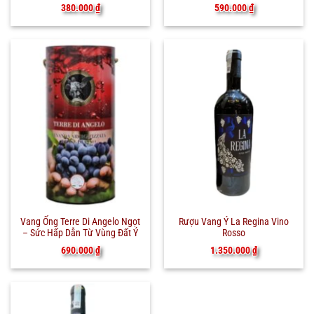
380.000
₫
590.000
₫
Vang Ống Terre Di Angelo Ngọt
Rượu Vang Ý La Regina Vino
– Sức Hấp Dẫn Từ Vùng Đất Ý
Rosso
690.000
₫
1.350.000
₫