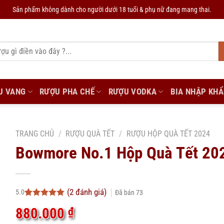
Sản phẩm không dành cho người dưới 18 tuổi & phụ nữ đang mang thai.
U VANG
RƯỢU PHA CHẾ
RƯỢU VODKA
BIA NHẬP KH
TRANG CHỦ
/
RƯỢU QUÀ TẾT
/
RƯỢU HỘP QUÀ TẾT 2024
Bowmore No.1 Hộp Quà Tết 20
(
2
đánh giá)
5.0
Đã bán
73
5.0
2
trên 5
880.000
₫
dựa trên
đánh giá