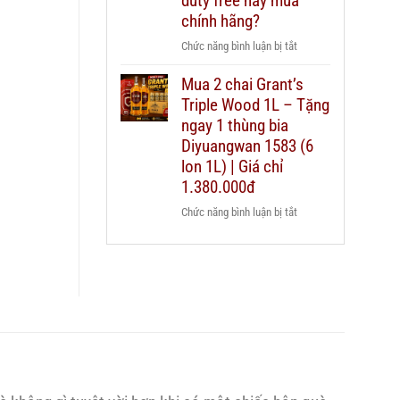
duty free hay mua
nào
Chivas
chính hãng?
cho
25
từng
ở
Chức năng bình luận bị tắt
thật
ngân
Có
giả
sách
Mua 2 chai Grant’s
nên
–
quà
Triple Wood 1L – Tặng
mua
hướng
biếu?
rượu
ngay 1 thùng bia
dẫn
Chivas
Diyuangwan 1583 (6
chi
25
lon 1L) | Giá chỉ
tiết
xách
2026
1.380.000đ
tay
ở
Chức năng bình luận bị tắt
duty
Mua
free
2
hay
chai
mua
Grant’s
chính
Triple
hãng?
Wood
1L
–
Tặng
ngay