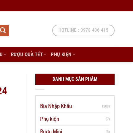
HOTLINE : 0978 406 415
ẨU
RƯỢU QUÀ TẾT
PHỤ KIỆN
DANH MỤC SẢN PHẨM
24
Bia Nhập Khẩu
(208)
Phụ kiện
(7)
Rượu Mini
(3)