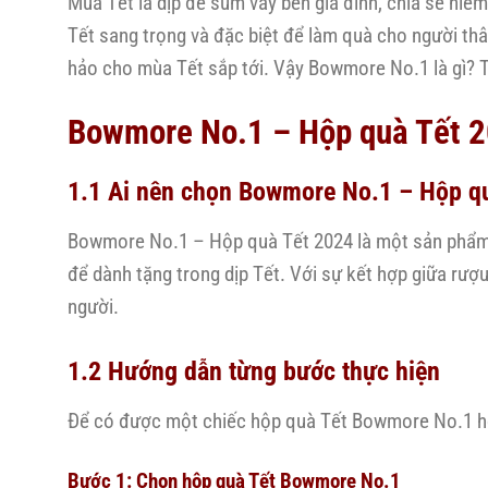
Mùa Tết là dịp để sum vầy bên gia đình, chia sẻ ni
Tết sang trọng và đặc biệt để làm quà cho người th
hảo cho mùa Tết sắp tới. Vậy Bowmore No.1 là gì? Tạ
Bowmore No.1 – Hộp quà Tết 2
1.1 Ai nên chọn Bowmore No.1 – Hộp q
Bowmore No.1 – Hộp quà Tết 2024 là một sản phẩm d
để dành tặng trong dịp Tết. Với sự kết hợp giữa rượ
người.
1.2 Hướng dẫn từng bước thực hiện
Để có được một chiếc hộp quà Tết Bowmore No.1 ho
Bước 1: Chọn hộp quà Tết Bowmore No.1