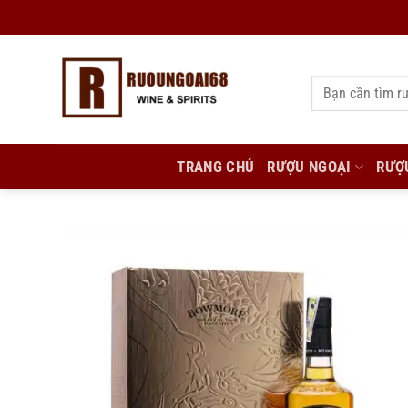
Bỏ
qua
nội
Tìm
dung
kiếm:
TRANG CHỦ
RƯỢU NGOẠI
RƯỢ