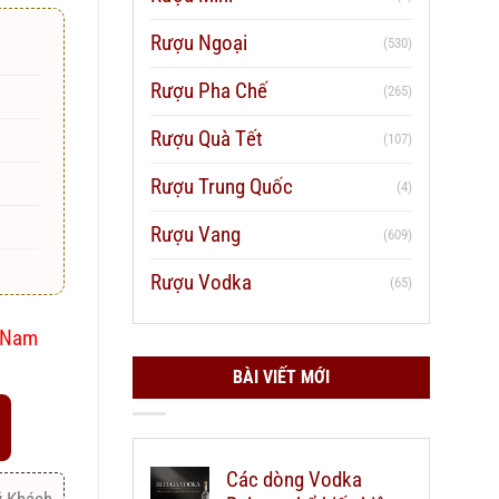
Rượu Ngoại
(530)
Rượu Pha Chế
(265)
Rượu Quà Tết
(107)
Rượu Trung Quốc
(4)
Rượu Vang
(609)
Rượu Vodka
(65)
t Nam
BÀI VIẾT MỚI
Các dòng Vodka