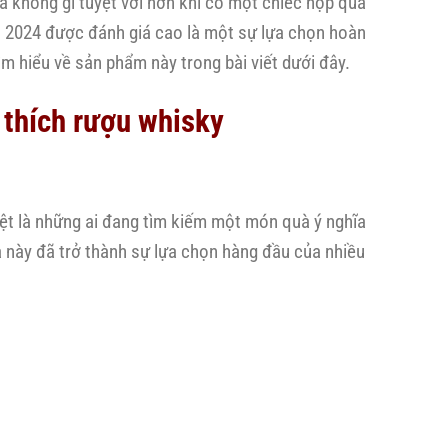
à không gì tuyệt vời hơn khi có một chiếc hộp quà
1
t 2024 được đánh giá cao là một sự lựa chọn hoàn
thùng
m hiểu về sản phẩm này trong bài viết dưới đây.
bia
Diyuangwan
1583
thích rượu whisky
(6
lon
1L)
|
Giá
t là những ai đang tìm kiếm một món quà ý nghĩa
chỉ
à này đã trở thành sự lựa chọn hàng đầu của nhiều
1.380.000đ