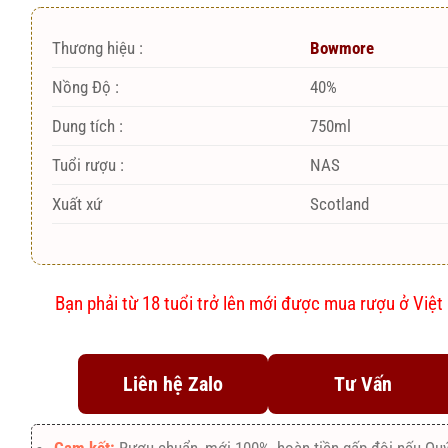
Thương hiệu :
Bowmore
Nồng Độ :
40%
Dung tích :
750ml
Tuổi rượu :
NAS
Xuất xứ
Scotland
Bạn phải từ 18 tuổi trở lên mới được mua rượu ở Việ
Liên hệ Zalo
Tư Vấn