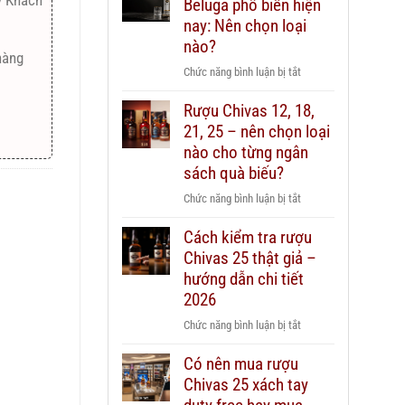
ý Khách
Beluga phổ biến hiện
nay: Nên chọn loại
nào?
hàng
ở
Chức năng bình luận bị tắt
Các
Rượu Chivas 12, 18,
dòng
21, 25 – nên chọn loại
Vodka
Beluga
nào cho từng ngân
phổ
sách quà biếu?
biến
ở
Chức năng bình luận bị tắt
hiện
Rượu
nay:
Cách kiểm tra rượu
Chivas
Nên
Chivas 25 thật giả –
12,
chọn
18,
hướng dẫn chi tiết
loại
21,
2026
nào?
25
ở
Chức năng bình luận bị tắt
–
Cách
nên
Có nên mua rượu
kiểm
chọn
Chivas 25 xách tay
tra
loại
rượu