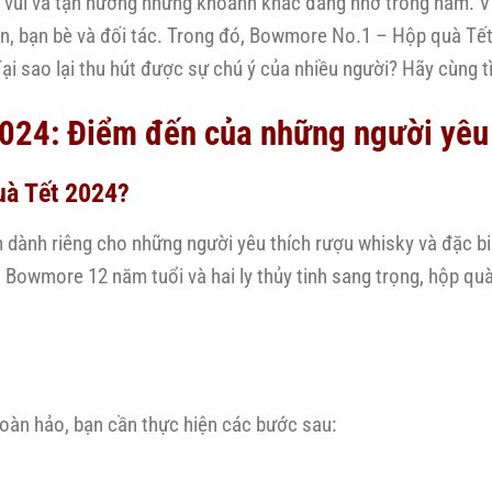
ềm vui và tận hưởng những khoảnh khắc đáng nhớ trong năm. V
ân, bạn bè và đối tác. Trong đó, Bowmore No.1 – Hộp quà Tế
i sao lại thu hút được sự chú ý của nhiều người? Hãy cùng tì
024: Điểm đến của những người yêu 
uà Tết 2024?
ành riêng cho những người yêu thích rượu whisky và đặc biệ
u Bowmore 12 năm tuổi và hai ly thủy tinh sang trọng, hộp qu
àn hảo, bạn cần thực hiện các bước sau: