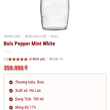
TRANG CHỦ
/
RƯỢU PHA CHẾ
/
BOLS
Bols Pepper Mint White
(
4
đánh giá)
Đã bán
73
5.0
5.0
4
trên 5
350.000
₫
dựa trên
đánh giá
Thương hiệu:
Bols
Xuất xứ: Hà Lan
Dung Tích: 700 ml
Nồng Độ:17%