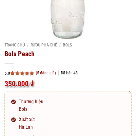
TRANG CHỦ
/
RƯỢU PHA CHẾ
/
BOLS
Bols Peach
(
5
đánh giá)
Đã bán
43
5.0
5.0
5
trên 5
350.000
₫
dựa trên
đánh giá
Thương hiệu:
Bols
Xuất xứ:
Hà Lan