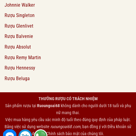
Johnnie Walker
Rượu Singleton
Rượu Glenlivet
Rượu Balvenie
Rượu Absolut
Rượu Remy Martin
Rượu Hennessy
Rượu Beluga
THƯỞNG RƯỢU CÓ TRÁCH NHIỆM
Sản phẩm rượu tại
Ruoungoai68
không dành cho người dưới 18 tuổi và phụ
nữ mang thai.
Việc mua hàng yêu cầu xác minh độ tuổi theo đúng quy định của pháp luật.
Bằng việc sử dụng website
ruoungoai68.com
, bạn đồng ý với
Điều khoản sử
dụng
và
Chính sách bảo mật
của chúng tôi.