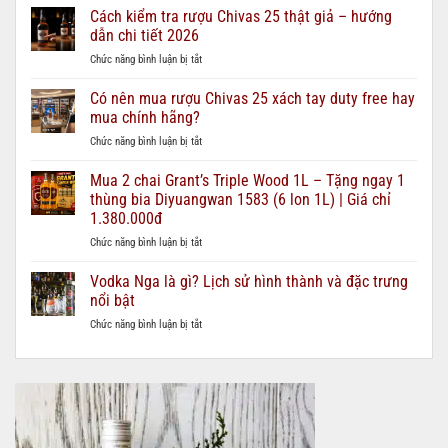
Chivas
Cách kiểm tra rượu Chivas 25 thật giả – hướng
12,
dẫn chi tiết 2026
18,
ở
Chức năng bình luận bị tắt
21,
Cách
25
kiểm
Có nên mua rượu Chivas 25 xách tay duty free hay
–
tra
nên
mua chính hãng?
rượu
chọn
ở
Chức năng bình luận bị tắt
Chivas
loại
Có
25
nào
nên
Mua 2 chai Grant’s Triple Wood 1L – Tặng ngay 1
thật
cho
mua
giả
thùng bia Diyuangwan 1583 (6 lon 1L) | Giá chỉ
từng
rượu
–
ngân
1.380.000đ
Chivas
hướng
sách
ở
Chức năng bình luận bị tắt
25
dẫn
quà
Mua
xách
chi
biếu?
2
tay
Vodka Nga là gì? Lịch sử hình thành và đặc trưng
tiết
chai
duty
2026
nổi bật
Grant’s
free
ở
Chức năng bình luận bị tắt
Triple
hay
Vodka
Wood
mua
Nga
1L
chính
là
–
hãng?
gì?
Tặng
Lịch
ngay
sử
1
hình
thùng