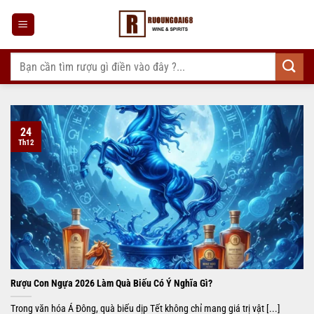
Bỏ
qua
nội
dung
Tìm
kiếm:
24
Th12
Rượu Con Ngựa 2026 Làm Quà Biếu Có Ý Nghĩa Gì?
Trong văn hóa Á Đông, quà biếu dịp Tết không chỉ mang giá trị vật [...]