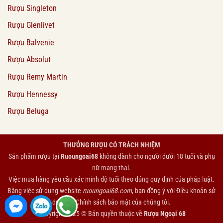
Rượu Singleton
Rượu Glenlivet
Rượu Balvenie
Rượu Absolut
Rượu Remy Martin
Rượu Hennessy
Rượu Beluga
THƯỞNG RƯỢU CÓ TRÁCH NHIỆM
Sản phẩm rượu tại
Ruoungoai68
không dành cho người dưới 18 tuổi và phụ
nữ mang thai.
Việc mua hàng yêu cầu xác minh độ tuổi theo đúng quy định của pháp luật.
Bằng việc sử dụng website
ruoungoai68.com
, bạn đồng ý với
Điều khoản sử
dụng
và
Chính sách bảo mật
của chúng tôi.
Copyright 2025 © Bản quyền thuộc về
Rượu Ngoại 68