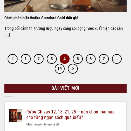
Cách phân biệt Vodka Standard Gold thật giả
Trong bối cảnh thị trường rượu ngày càng sôi động, việc xuất hiện các sản
[...]
1
2
3
4
5
6
7
…
14
BÀI VIẾT MỚI
Rượu Chivas 12, 18, 21, 25 – nên chọn loại nào
cho từng ngân sách quà biếu?
ở
Chức năng bình luận bị tắt
Rượu