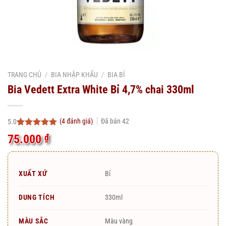
TRANG CHỦ
/
BIA NHẬP KHẨU
/
BIA BỈ
Bia Vedett Extra White Bỉ 4,7% chai 330ml
(
4
đánh giá)
Đã bán
42
5.0
5.0
4
trên 5
75.000
₫
dựa trên
đánh giá
XUẤT XỨ
Bỉ
DUNG TÍCH
330ml
MÀU SẮC
Màu vàng