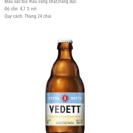
Màu sắc:bia màu vàng nhạt,trắng đục
Độ cồn: 4,7 % vol
Quy cách: Thùng 24 chai