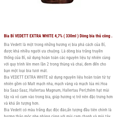
Bia Bỉ VEDETT EXTRA WHITE 4,7% ( 330ml ) Dòng bia thủ công .
Bia Vedett là một trong những hương vị bia phá cách của Bỉ,
được khá nhiều người ưa chuộng. Là dòng bia trắng truyền
thống của Bỉ, sử dụng hoàn toàn các nguyên liệu tự nhiên cùng
với quy trình lên men lần 2 trong thùng và chai, đem đến cho
bạn một loại bia tươi mát.
Bia VEDETT EXTRA WHITE sử dụng nguyên liệu hoàn toàn từ tự
nhiên gồm có Malt mạch nha, mạch vàng và mạch lúa mì.Hoa
bia Saaz-Saaz, Hallertau Magnum, Hallertau Perl,thêm hạt mùi
tây và vỏ cam vào trong bia, giúp hương vị trở nên đặc trưng hơn
và khá ấn tượng hơn.
Bia Vedett có màu trắng đục độc đáo,ấn tượng đầu tiên chính là
hương thảo mộc nhẹ nhàng cùng với mùi cam chanh và mùi tây.