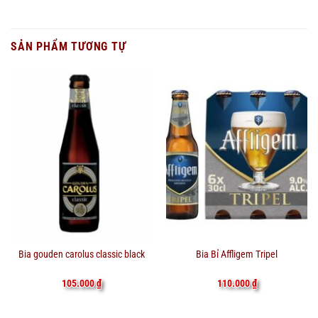
SẢN PHẨM TƯƠNG TỰ
Bia gouden carolus classic black
Bia Bỉ Affligem Tripel
105.000
₫
110.000
₫