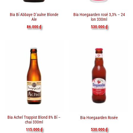
Bia Bỉ Abbaye D’aulne Blonde
Bia Hoegaarden rosé 3,3% – 24
Ale
lon 330ml
86.000
₫
530.000
₫
Bia Achel Trappist Blond 8% Bỉ –
Bia Hoegaarden Rosée
chai 330ml
115.000
₫
530.000
₫