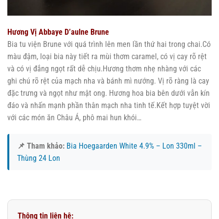
Hương Vị Abbaye D’aulne Brune
Bia tu viện Brune với quá trình lên men lần thứ hai trong chai.Có
màu đậm, loại bia này tiết ra mùi thơm caramel, có vị cay rõ rệt
và có vị đắng ngọt rất dễ chịu.Hương thơm nhẹ nhàng với các
ghi chú rõ rệt của mạch nha và bánh mì nướng. Vị rõ ràng là cay
đặc trưng và ngọt như mật ong. Hương hoa bia bên dưới vẫn kín
đáo và nhấn mạnh phần thân mạch nha tinh tế.Kết hợp tuyệt vời
với các món ăn Châu Á, phô mai hun khói…
📌 Tham khảo:
Bia Hoegaarden White 4.9% – Lon 330ml –
Thùng 24 Lon
Thông tin liên hệ: