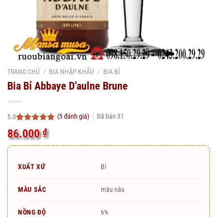
TRANG CHỦ
/
BIA NHẬP KHẨU
/
BIA BỈ
Bia Bỉ Abbaye D’aulne Brune
(
5
đánh giá)
Đã bán
31
5.0
5.0
5
trên 5
86.000
₫
dựa trên
đánh giá
XUẤT XỨ
Bỉ
MÀU SẮC
màu nâu
NỒNG ĐỘ
6%