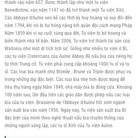
thánh vào năm 657. Được thành lập như một tu viện
Benedictine, vào năm 1147 nó đã trở thành một Tu viện Xitô.
Các Abbaye d’Aulne xen kẽ các thời kỳ huy hoàng và suy đồi đến
năm 1794, khi nó bị hư hỏng nặng bởi quân đội cách mạng Pháp.
Năm 1859 khi vị sư cuối cùng qua đời, Tu viện bị bỏ hoang và
biến thành nhà tế bần. Năm 2006, Tu viện trở thành tài sản của
Wallonia như một di tích lịch sử. Giống như nhiều tu viện ở Bỉ,
các tu viện Cistercians của Aulne Abbey đã nấu bia của riêng họ
từ thời Trung cổ. Tu viện phải cung cấp khoảng 1000 tu sĩ và tu
sĩ. Các loại bia mạnh như Blonde , Brune và Triple được phục vụ
trong những dịp đặc biệt. Các loại bia nhẹ hơn được dùng để
tiêu thụ hàng ngày.Năm 1849, nhà máy bia bị đóng cửa. Khoảng
100 năm sau, lần đầu tiên các giáo dân được phép nấu các loại
bia của tu viện. Brasserie de l’Abbaye d’Aulne hồi sinh ngành
sản xuất bia vào năm 1950. Ngày nay, Tu viện sản xuất bia Bỉ
đặc biệt của mình theo nghệ thuật nấu bia truyền thống của
những người sáng lập, các tu sĩ Xitô của Tu viện Aulne.