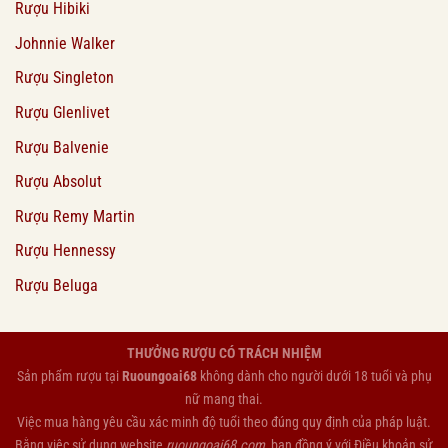
Rượu Hibiki
Johnnie Walker
Rượu Singleton
Rượu Glenlivet
Rượu Balvenie
Rượu Absolut
Rượu Remy Martin
Rượu Hennessy
Rượu Beluga
THƯỞNG RƯỢU CÓ TRÁCH NHIỆM
Sản phẩm rượu tại
Ruoungoai68
không dành cho người dưới 18 tuổi và phụ
nữ mang thai.
Việc mua hàng yêu cầu xác minh độ tuổi theo đúng quy định của pháp luật.
Bằng việc sử dụng website
ruoungoai68.com
, bạn đồng ý với
Điều khoản sử