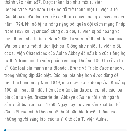
thánh vào năm 657. Được thành lập như một tu viện
Benedictine, vào năm 1147 nó đã trở thành một Tu viện Xitô.
Các Abbaye d’Aulne xen kẽ các thời kỳ huy hoàng và suy đồi đến
năm 1794, khi nó bị hư hỏng nặng bởi quân đội cách mạng Pháp.
Năm 1859 khi vị sư cuối cùng qua đời, Tu viện bị bỏ hoang và
biến thành nhà tế bần. Năm 2006, Tu viện trở thành tài sản của
Wallonia như một di tích lịch sử. Giống như nhiều tu viện ở Bỉ,
các tu viện Cistercians của Aulne Abbey đã nấu bia của riêng họ
từ thời Trung cổ. Tu viện phải cung cấp khoảng 1000 tu sĩ và tu
sĩ. Các loại bia mạnh như Blonde , Brune và Triple được phục vụ
trong những dịp đặc biệt. Các loại bia nhẹ hơn được dùng để
tiêu thụ hàng ngày.Năm 1849, nhà máy bia bị đóng cửa. Khoảng
100 năm sau, lần đầu tiên các giáo dân được phép nấu các loại
bia của tu viện. Brasserie de l’Abbaye d’Aulne hồi sinh ngành
sản xuất bia vào năm 1950. Ngày nay, Tu viện sản xuất bia Bỉ
đặc biệt của mình theo nghệ thuật nấu bia truyền thống của
những người sáng lập, các tu sĩ Xitô của Tu viện Aulne.