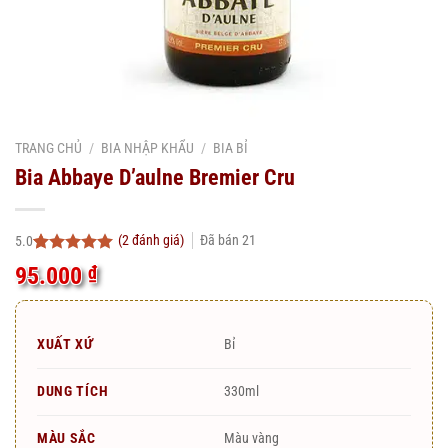
TRANG CHỦ
/
BIA NHẬP KHẨU
/
BIA BỈ
Bia Abbaye D’aulne Bremier Cru
(
2
đánh giá)
Đã bán
21
5.0
5.0
2
trên 5
95.000
₫
dựa trên
đánh giá
XUẤT XỨ
Bỉ
DUNG TÍCH
330ml
MÀU SẮC
Màu vàng