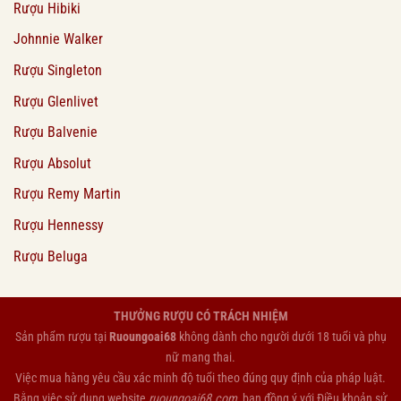
Rượu Hibiki
Johnnie Walker
Rượu Singleton
Rượu Glenlivet
Rượu Balvenie
Rượu Absolut
Rượu Remy Martin
Rượu Hennessy
Rượu Beluga
THƯỞNG RƯỢU CÓ TRÁCH NHIỆM
Sản phẩm rượu tại
Ruoungoai68
không dành cho người dưới 18 tuổi và phụ
nữ mang thai.
Việc mua hàng yêu cầu xác minh độ tuổi theo đúng quy định của pháp luật.
Bằng việc sử dụng website
ruoungoai68.com
, bạn đồng ý với
Điều khoản sử