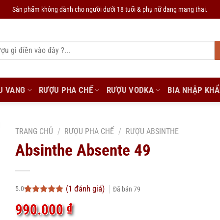
Sản phẩm không dành cho người dưới 18 tuổi & phụ nữ đang mang thai.
U VANG
RƯỢU PHA CHẾ
RƯỢU VODKA
BIA NHẬP KH
TRANG CHỦ
/
RƯỢU PHA CHẾ
/
RƯỢU ABSINTHE
Absinthe Absente 49
(
1
đánh giá)
5.0
Đã bán
79
5.0
1
trên 5
990.000
₫
dựa trên
đánh giá