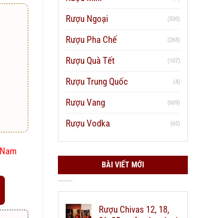
Rượu Ngoại
(530)
Rượu Pha Chế
(265)
Rượu Quà Tết
(107)
Rượu Trung Quốc
(4)
Rượu Vang
(609)
Rượu Vodka
(65)
t Nam
BÀI VIẾT MỚI
Rượu Chivas 12, 18,