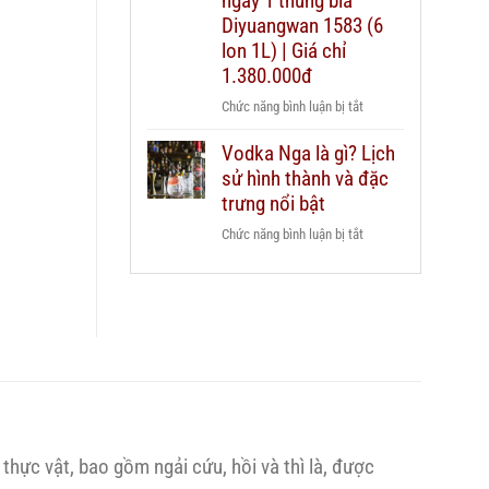
ngay 1 thùng bia
dẫn
Chivas
Diyuangwan 1583 (6
chi
25
lon 1L) | Giá chỉ
tiết
xách
2026
1.380.000đ
tay
ở
Chức năng bình luận bị tắt
duty
Mua
free
Vodka Nga là gì? Lịch
2
hay
sử hình thành và đặc
chai
mua
Grant’s
trưng nổi bật
chính
Triple
hãng?
ở
Chức năng bình luận bị tắt
Wood
Vodka
1L
Nga
–
là
Tặng
gì?
ngay
Lịch
1
sử
thùng
hình
bia
thành
Diyuangwan
và
1583
thực vật, bao gồm ngải cứu, hồi và thì là, được
đặc
(6
trưng