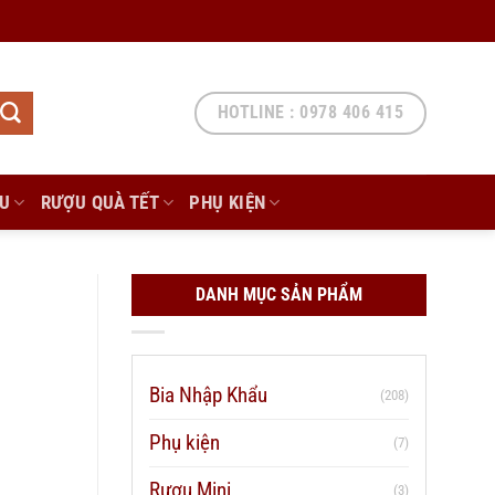
HOTLINE : 0978 406 415
ẨU
RƯỢU QUÀ TẾT
PHỤ KIỆN
DANH MỤC SẢN PHẨM
Bia Nhập Khẩu
(208)
Phụ kiện
(7)
Rượu Mini
(3)