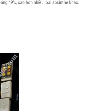
ảng 49%, cao hơn nhiều loại absinthe khác.
lon
nổi
1L)
bật
|
Giá
chỉ
1.380.000đ