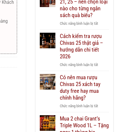
21, 25 – nên chọn loại
ý Khách
nào cho từng ngân
sách quà biếu?
hàng
ở
Chức năng bình luận bị tắt
Rượu
Cách kiểm tra rượu
Chivas
Chivas 25 thật giả –
12,
18,
hướng dẫn chi tiết
21,
2026
25
ở
Chức năng bình luận bị tắt
–
Cách
nên
Có nên mua rượu
kiểm
chọn
Chivas 25 xách tay
tra
loại
rượu
duty free hay mua
nào
Chivas
chính hãng?
cho
25
từng
ở
Chức năng bình luận bị tắt
thật
ngân
Có
giả
sách
Mua 2 chai Grant’s
nên
–
quà
Triple Wood 1L – Tặng
mua
hướng
biếu?
rượu