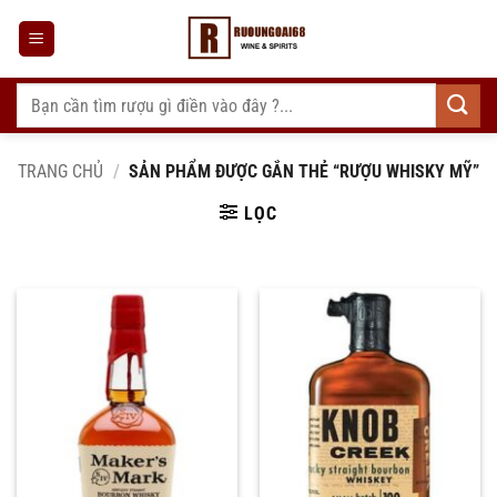
Bỏ
qua
nội
dung
Tìm
kiếm:
TRANG CHỦ
/
SẢN PHẨM ĐƯỢC GẮN THẺ “RƯỢU WHISKY MỸ”
LỌC