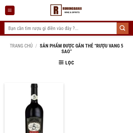
Bỏ
qua
nội
dung
Tìm
kiếm:
TRANG CHỦ
/
SẢN PHẨM ĐƯỢC GẮN THẺ “RƯỢU VANG 5
SAO”
LỌC