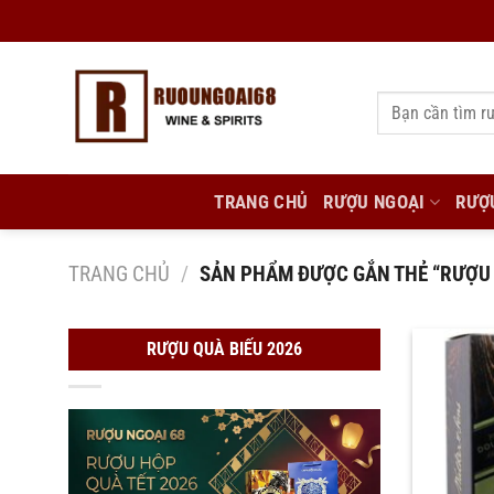
Bỏ
qua
nội
Tìm
dung
kiếm:
TRANG CHỦ
RƯỢU NGOẠI
RƯỢ
TRANG CHỦ
/
SẢN PHẨM ĐƯỢC GẮN THẺ “RƯỢU
RƯỢU QUÀ BIẾU 2026