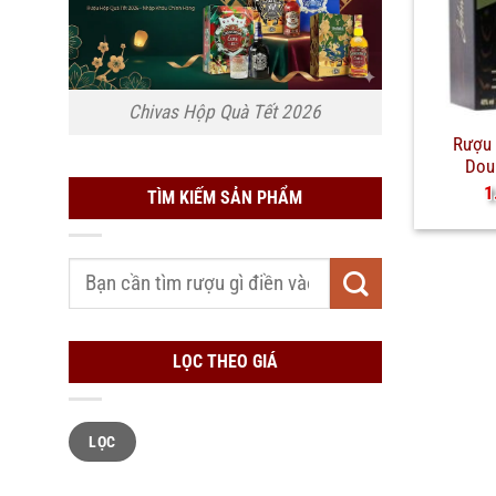
Chivas Hộp Quà Tết 2026
Rượu 
Doub
1
TÌM KIẾM SẢN PHẨM
Tìm
kiếm:
LỌC THEO GIÁ
Giá
Giá
LỌC
tối
tối
thiểu
đa