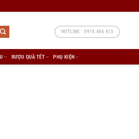
HOTLINE : 0978 406 415
ẨU
RƯỢU QUÀ TẾT
PHỤ KIỆN