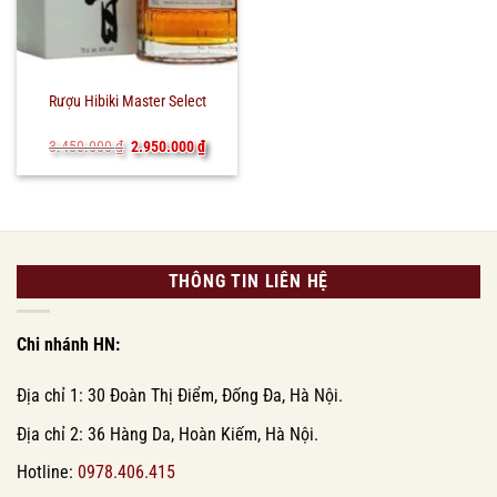
Rượu Hibiki Master Select
Giá
Giá
3.450.000
₫
2.950.000
₫
gốc
hiện
là:
tại
3.450.000 ₫.
là:
2.950.000 ₫.
THÔNG TIN LIÊN HỆ
Chi nhánh HN:
Địa chỉ 1: 30 Đoàn Thị Điểm, Đống Đa, Hà Nội.
Địa chỉ 2: 36 Hàng Da, Hoàn Kiếm, Hà Nội.
Hotline:
0978.406.415