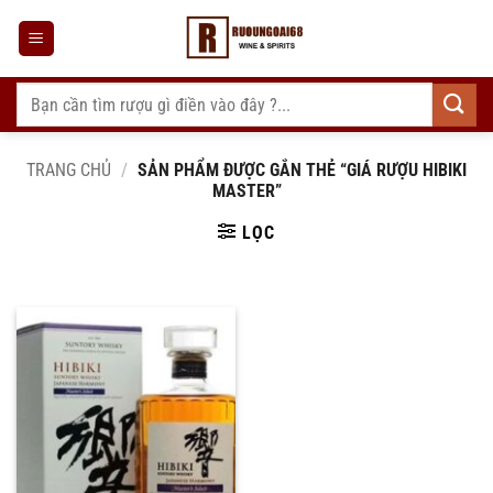
Bỏ
qua
nội
dung
Tìm
kiếm:
TRANG CHỦ
/
SẢN PHẨM ĐƯỢC GẮN THẺ “GIÁ RƯỢU HIBIKI
MASTER”
LỌC