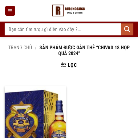
Bỏ
qua
nội
dung
Tìm
kiếm:
TRANG CHỦ
/
SẢN PHẨM ĐƯỢC GẮN THẺ “CHIVAS 18 HỘP
QUÀ 2024”
LỌC