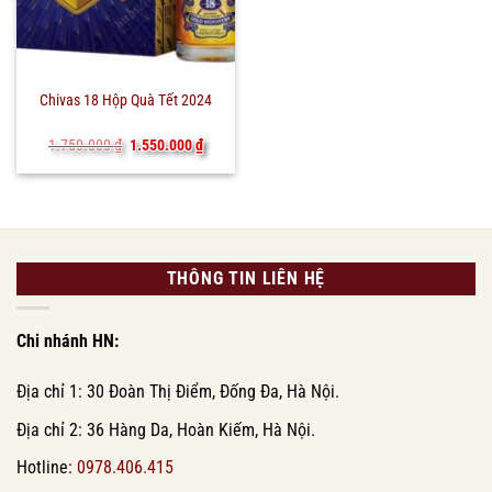
Chivas 18 Hộp Quà Tết 2024
Giá
Giá
1.750.000
₫
1.550.000
₫
gốc
hiện
là:
tại
1.750.000 ₫.
là:
1.550.000 ₫.
THÔNG TIN LIÊN HỆ
Chi nhánh HN:
Địa chỉ 1: 30 Đoàn Thị Điểm, Đống Đa, Hà Nội.
Địa chỉ 2: 36 Hàng Da, Hoàn Kiếm, Hà Nội.
Hotline:
0978.406.415