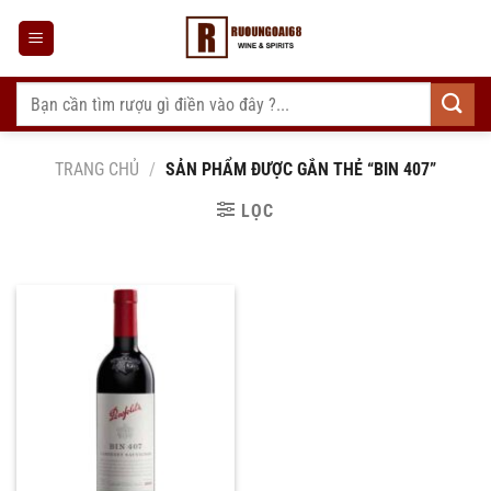
Bỏ
qua
nội
dung
Tìm
kiếm:
TRANG CHỦ
/
SẢN PHẨM ĐƯỢC GẮN THẺ “BIN 407”
LỌC