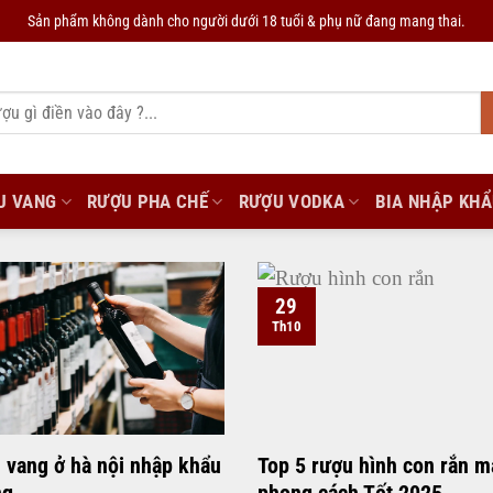
Sản phẩm không dành cho người dưới 18 tuổi & phụ nữ đang mang thai.
U VANG
RƯỢU PHA CHẾ
RƯỢU VODKA
BIA NHẬP KH
29
Th10
 vang ở hà nội nhập khẩu
Top 5 rượu hình con rắn 