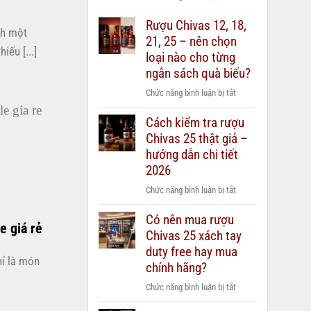
Các
Rượu Chivas 12, 18,
dòng
nh một
21, 25 – nên chọn
Vodka
ếu [...]
Beluga
loại nào cho từng
phổ
ngân sách quà biếu?
biến
ở
Chức năng bình luận bị tắt
hiện
Rượu
nay:
Cách kiểm tra rượu
Chivas
Nên
Chivas 25 thật giả –
12,
chọn
18,
hướng dẫn chi tiết
loại
21,
2026
nào?
25
ở
Chức năng bình luận bị tắt
–
Cách
nên
Có nên mua rượu
kiểm
chọn
e giá rẻ
Chivas 25 xách tay
tra
loại
rượu
duty free hay mua
nào
hỉ là món
Chivas
chính hãng?
cho
25
từng
ở
Chức năng bình luận bị tắt
thật
ngân
Có
giả
sách