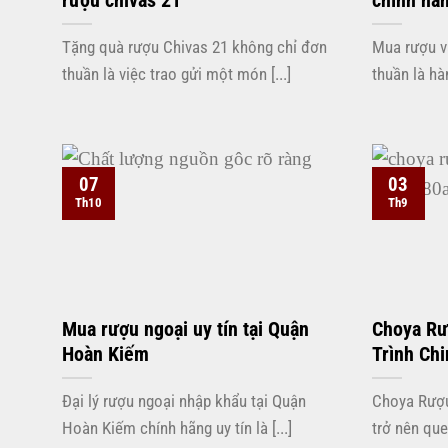
rượu chivas 21
chính hã
Tặng quà rượu Chivas 21 không chỉ đơn
Mua rượu v
thuần là việc trao gửi một món [...]
thuần là hà
07
03
Th10
Th9
Mua rượu ngoại uy tín tại Quận
Choya Rư
Hoàn Kiếm
Trình Chi
Đại lý rượu ngoại nhập khẩu tại Quận
Choya Rượu
Hoàn Kiếm chính hãng uy tín là [...]
trở nên que