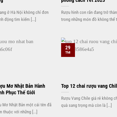
ng
phong cách Tết 2025
ang ở Hà Nội không chỉ đơn
Rượu hình con rắn đang trở thà
nh động tìm kiếm [...]
trong những món đồ không thể thi
29
Th8
ợu Mơ Nhật Bản Hành
Top 12 chai rượu vang Chil
nh Phục Thế Giới
Rượu Vang Chile giá rẻ không c
 Mơ Nhật Bản một cái tên đã
quà sang trọng mà còn là [...]
n thuộc với những [...]