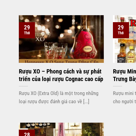
29
29
Th8
Th8
Rượu XO – Phong cách và sự phát
Rượu Min
triển của loại rượu Cognac cao cấp
Trưng Bà
Rượu XO (Extra Old) là một trong những
Rượu mini t
loại rượu được đánh giá cao về [...]
cho người t
28