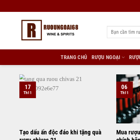
Bỏ
qua
nội
Tìm
dung
kiếm:
TRANG CHỦ
RƯỢU NGOẠI
RƯỢ
17
06
Th11
Th11
Tạo dấu ấn độc đáo khi tặng quà
Mua rượu