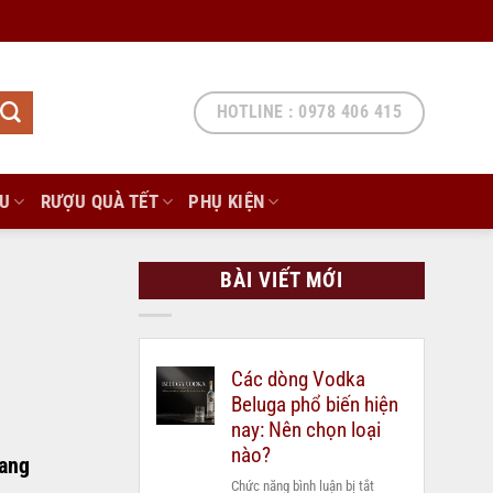
HOTLINE : 0978 406 415
ẨU
RƯỢU QUÀ TẾT
PHỤ KIỆN
BÀI VIẾT MỚI
Các dòng Vodka
Beluga phổ biến hiện
nay: Nên chọn loại
nào?
mang
ở
Chức năng bình luận bị tắt