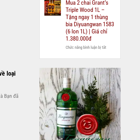
Mua 2 chai Grant’s
nên
–
quà
Triple Wood 1L –
mua
hướng
biếu?
rượu
Tặng ngay 1 thùng
dẫn
Chivas
bia Diyuangwan 1583
chi
25
(6 lon 1L) | Giá chỉ
tiết
xách
2026
1.380.000đ
tay
ở
Chức năng bình luận bị tắt
duty
Mua
free
2
hay
chai
mua
về loại
Grant’s
chính
Triple
hãng?
Wood
1L
mà Bạn đã
–
Tặng
ngay
1
thùng
bia
Diyuangwan