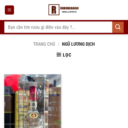
Bỏ
qua
nội
dung
Tìm
kiếm:
TRANG CHỦ
/
NGŨ LƯƠNG DỊCH
LỌC